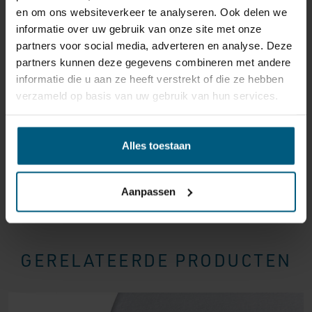
en om ons websiteverkeer te analyseren. Ook delen we
reden ook is, u heeft het recht uw bestelling tot
14
informatie over uw gebruik van onze site met onze
dagen na ontvangst zonder opgave van reden te
partners voor social media, adverteren en analyse. Deze
annuleren
. Behandel het product met zorg en zorg
partners kunnen deze gegevens combineren met andere
ervoor dat deze bij het retour sturen goed verpakt is.
informatie die u aan ze heeft verstrekt of die ze hebben
Mocht het product beschadigd zijn of is de verpakking
verzameld op basis van uw gebruik van hun services.
meer beschadigd dan nodig, dan kunnen we deze
waardevermindering van het product aan u
doorberekenen.
Alles toestaan
Aanpassen
GERELATEERDE PRODUCTEN