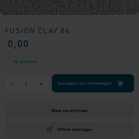
FUSION CLAY 84
0,00
Op voorraad
Fusion
–
+
Toevoegen aan winkelwagen
Clay
84
aantal
Maak een afspraak
Offerte aanvragen