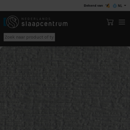
Bekend van
NL