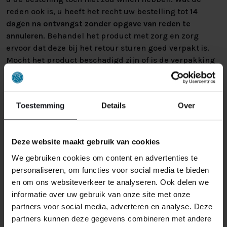
reden ook is, u heeft het recht uw bestelling tot
14
dagen na ontvangst zonder opgave van reden te
annuleren
. Behandel het product met zorg en zorg
ervoor dat deze bij het retour sturen goed verpakt is.
Mocht het product beschadigd zijn of is de verpakking
meer beschadigd dan nodig, dan kunnen we deze
waardevermindering van het product aan u
doorberekenen.
Toestemming
Details
Over
Deze website maakt gebruik van cookies
We gebruiken cookies om content en advertenties te
personaliseren, om functies voor social media te bieden
en om ons websiteverkeer te analyseren. Ook delen we
GERELATEERDE PRODUCTEN
informatie over uw gebruik van onze site met onze
partners voor social media, adverteren en analyse. Deze
partners kunnen deze gegevens combineren met andere