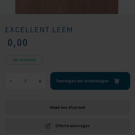
EXCELLENT LEEM
0,00
Op voorraad
Excellent
–
+
Toevoegen aan winkelwagen
Leem
aantal
Maak een afspraak
Offerte aanvragen