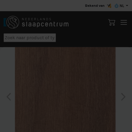
Bekend van
NL