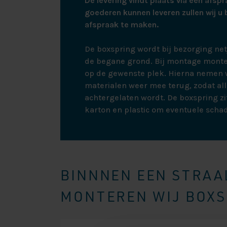
De levering vindt plaats via een afspr
goederen kunnen leveren zullen wij u 
afspraak te maken.
De boxspring wordt bij bezorging ne
de begane grond. Bij montage monte
op de gewenste plek. Hierna nemen w
materialen weer mee terug, zodat all
achtergelaten wordt. De boxspring zit
karton en plastic om eventuele scha
BINNNEN EEN STRAAL
MONTEREN WIJ BOXSP