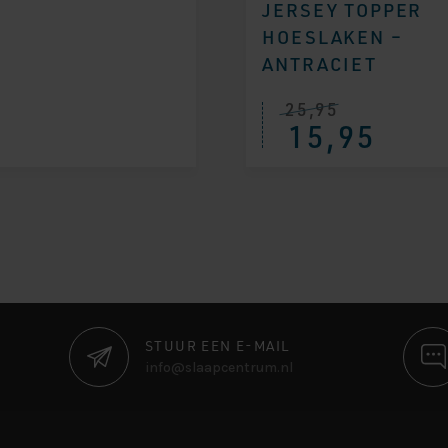
JERSEY TOPPER
HOESLAKEN –
ANTRACIET
25,95
15,95
STUUR EEN E-MAIL
info@slaapcentrum.nl