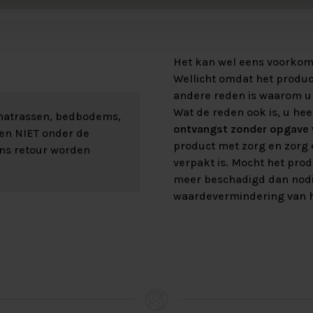
Het kan wel eens voorkome
Wellicht omdat het product
andere reden is waarom u 
Wat de reden ook is, u hee
 matrassen, bedbodems,
ontvangst zonder opgave v
len NIET onder de
product met zorg en zorg e
ons retour worden
verpakt is. Mocht het prod
meer beschadigd dan nod
waardevermindering van h