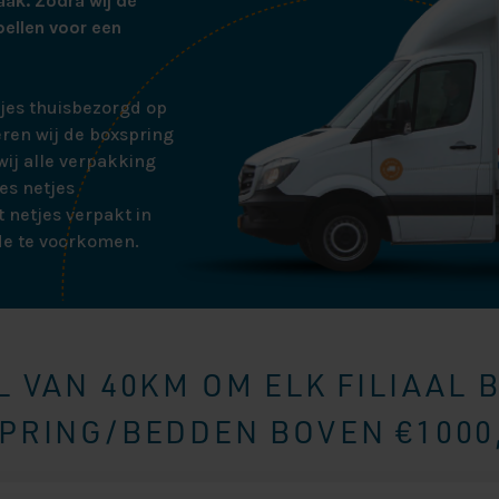
aak. Zodra wij de
bellen voor een
tjes thuisbezorgd op
ren wij de boxspring
ij alle verpakking
es netjes
 netjes verpakt in
de te voorkomen.
 VAN 40KM OM ELK FILIAAL 
RING/BEDDEN BOVEN €1000,