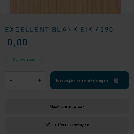
EXCELLENT BLANK EIK 4590
0,00
Op voorraad
Excellent
–
+
Toevoegen aan winkelwagen
Blank
Eik
4590
aantal
Maak een afspraak
Offerte aanvragen