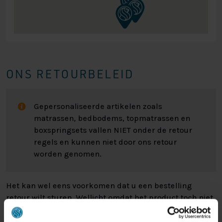
ONS RETOURBELEID
Gepersonaliseerde artikelen zoals
matrassen, bedbodems, topmatrassen en
boxspringsets vallen NIET onder de retour
regels en kunnen niet door ons retour
worden genomen.
Het kan wel eens voorkomen dat u een bestelling
retour wilt sturen. Wellicht omdat het product toch niet
bevalt of misschien dat er een andere reden is waarom
u de bestelling toch niet zou willen hebben. Wat de