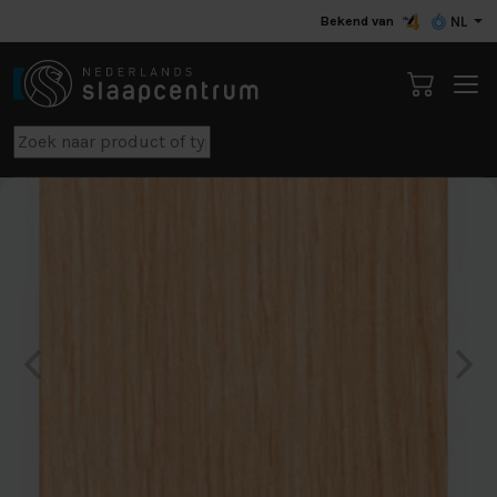
Bekend van
NL