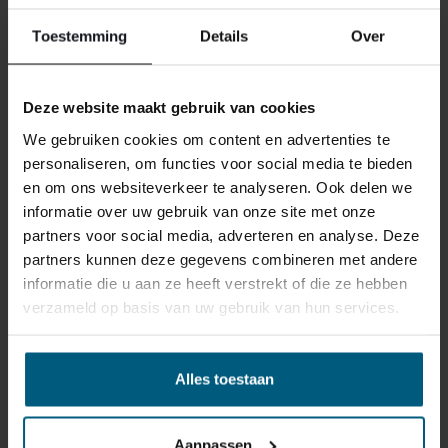
reden ook is, u heeft het recht uw bestelling tot
14
Toestemming
Details
Over
dagen na ontvangst zonder opgave van reden te
annuleren
. Behandel het product met zorg en zorg
ervoor dat deze bij het retour sturen goed verpakt is.
Deze website maakt gebruik van cookies
Mocht het product beschadigd zijn of is de verpakking
We gebruiken cookies om content en advertenties te
meer beschadigd dan nodig, dan kunnen we deze
personaliseren, om functies voor social media te bieden
waardevermindering van het product aan u
en om ons websiteverkeer te analyseren. Ook delen we
doorberekenen.
informatie over uw gebruik van onze site met onze
partners voor social media, adverteren en analyse. Deze
partners kunnen deze gegevens combineren met andere
informatie die u aan ze heeft verstrekt of die ze hebben
verzameld op basis van uw gebruik van hun services.
GERELATEERDE PRODUCTEN
Alles toestaan
Aanpassen