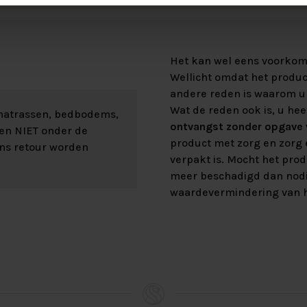
Het kan wel eens voorkome
Wellicht omdat het product
andere reden is waarom u 
Wat de reden ook is, u hee
 matrassen, bedbodems,
ontvangst zonder opgave v
len NIET onder de
product met zorg en zorg e
ons retour worden
verpakt is. Mocht het prod
meer beschadigd dan nod
waardevermindering van h