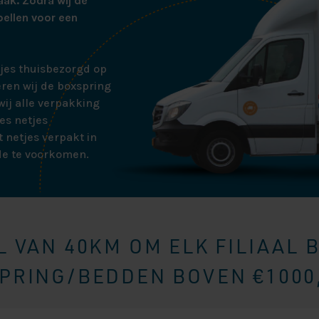
aak. Zodra wij de
bellen voor een
tjes thuisbezorgd op
ren wij de boxspring
ij alle verpakking
es netjes
 netjes verpakt in
de te voorkomen.
 VAN 40KM OM ELK FILIAAL 
RING/BEDDEN BOVEN €1000,