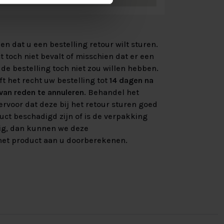
n dat u een bestelling retour wilt sturen.
 toch niet bevalt of misschien dat er een
de bestelling toch niet zou willen hebben.
ft het recht uw bestelling tot
14 dagen na
an reden te annuleren
. Behandel het
rvoor dat deze bij het retour sturen goed
uct beschadigd zijn of is de verpakking
ig, dan kunnen we deze
et product aan u doorberekenen.