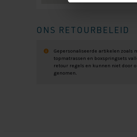
ONS RETOURBELEID
Gepersonaliseerde artikelen zoals
topmatrassen en boxspringsets val
retour regels en kunnen niet door 
genomen.