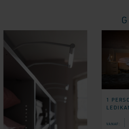
G
1 PERS
LEDIKA
VANAF: