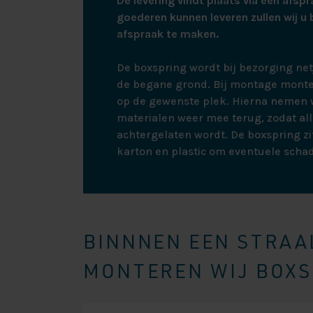
De levering vindt plaats via een afspr
goederen kunnen leveren zullen wij u 
afspraak te maken.
De boxspring wordt bij bezorging ne
de begane grond. Bij montage monte
op de gewenste plek. Hierna nemen w
materialen weer mee terug, zodat all
achtergelaten wordt. De boxspring zit
karton en plastic om eventuele scha
BINNNEN EEN STRAAL
MONTEREN WIJ BOXSP