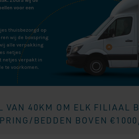
aak. Zodra wij de
bellen voor een
tjes thuisbezorgd op
ren wij de boxspring
ij alle verpakking
es netjes
 netjes verpakt in
de te voorkomen.
 VAN 40KM OM ELK FILIAAL 
RING/BEDDEN BOVEN €1000,