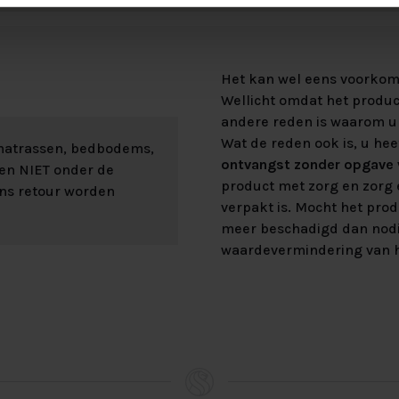
Het kan wel eens voorkome
Wellicht omdat het product
andere reden is waarom u 
Wat de reden ook is, u hee
 matrassen, bedbodems,
ontvangst zonder opgave v
len NIET onder de
product met zorg en zorg e
ons retour worden
verpakt is. Mocht het prod
meer beschadigd dan nod
waardevermindering van h