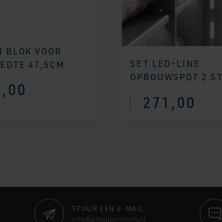
N BLOK VOOR
SET LED-LINE
EDTE 47,5CM
OPBOUWSPOT 2 S
,00
271,00
STUUR EEN E-MAIL
info@slaapcentrum.nl