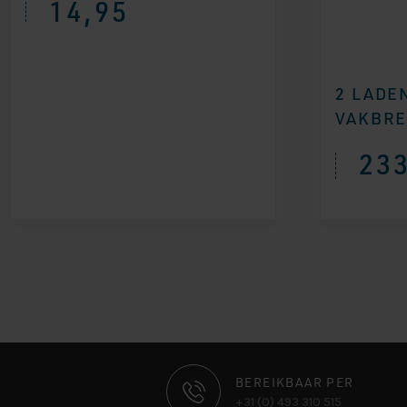
14,95
2 LADE
VAKBRE
233
CONTACT
BEREIKBAAR PER
+31 (0) 493 310 515