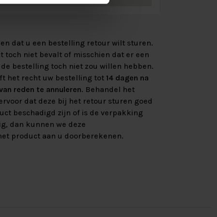
n dat u een bestelling retour wilt sturen.
 toch niet bevalt of misschien dat er een
de bestelling toch niet zou willen hebben.
ft het recht uw bestelling tot
14 dagen na
an reden te annuleren
. Behandel het
rvoor dat deze bij het retour sturen goed
uct beschadigd zijn of is de verpakking
ig, dan kunnen we deze
et product aan u doorberekenen.