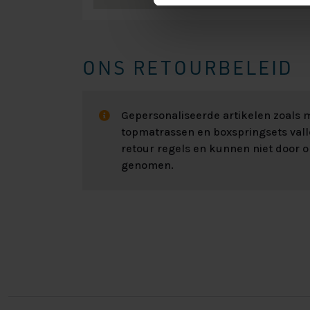
ONS RETOURBELEID
Gepersonaliseerde artikelen zoals
topmatrassen en boxspringsets val
retour regels en kunnen niet door 
genomen.