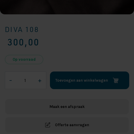
DIVA 108
300,00
Op voorraad
Diva
–
+
Toevoegen aan winkelwagen
108
aantal
Maak een afspraak
Offerte aanvragen