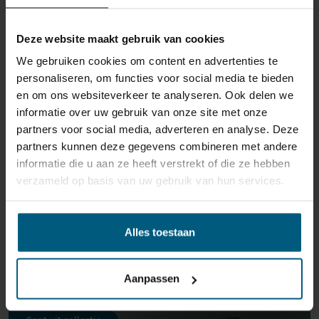
reden ook is, u heeft het recht uw bestelling tot
14
dagen na ontvangst zonder opgave van reden te
Deze website maakt gebruik van cookies
annuleren
. Behandel het product met zorg en zorg
We gebruiken cookies om content en advertenties te
ervoor dat deze bij het retour sturen goed verpakt is.
personaliseren, om functies voor social media te bieden
Mocht het product beschadigd zijn of is de verpakking
en om ons websiteverkeer te analyseren. Ook delen we
meer beschadigd dan nodig, dan kunnen we deze
informatie over uw gebruik van onze site met onze
waardevermindering van het product aan u
partners voor social media, adverteren en analyse. Deze
doorberekenen.
partners kunnen deze gegevens combineren met andere
informatie die u aan ze heeft verstrekt of die ze hebben
verzameld op basis van uw gebruik van hun services.
Alles toestaan
GERELATEERDE PRODUCTEN
Aanpassen