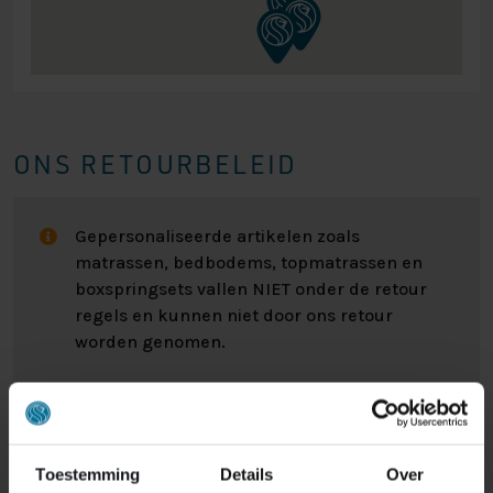
ONS RETOURBELEID
Gepersonaliseerde artikelen zoals
matrassen, bedbodems, topmatrassen en
boxspringsets vallen NIET onder de retour
regels en kunnen niet door ons retour
worden genomen.
Het kan wel eens voorkomen dat u een bestelling
retour wilt sturen. Wellicht omdat het product toch niet
bevalt of misschien dat er een andere reden is waarom
Toestemming
Details
Over
u de bestelling toch niet zou willen hebben. Wat de