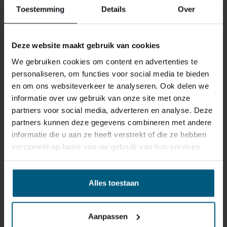
Toestemming
Details
Over
Gepersonaliseerde artikelen zoals
matrassen, bedbodems, topmatrassen en
Deze website maakt gebruik van cookies
boxspringsets vallen NIET onder de retour
regels en kunnen niet door ons retour
We gebruiken cookies om content en advertenties te
worden genomen.
personaliseren, om functies voor social media te bieden
en om ons websiteverkeer te analyseren. Ook delen we
informatie over uw gebruik van onze site met onze
Het kan wel eens voorkomen dat u een bestelling
partners voor social media, adverteren en analyse. Deze
retour wilt sturen. Wellicht omdat het product toch niet
partners kunnen deze gegevens combineren met andere
bevalt of misschien dat er een andere reden is waarom
informatie die u aan ze heeft verstrekt of die ze hebben
u de bestelling toch niet zou willen hebben. Wat de
verzameld op basis van uw gebruik van hun services.
reden ook is, u heeft het recht uw bestelling tot
14
dagen na ontvangst zonder opgave van reden te
annuleren
. Behandel het product met zorg en zorg
Alles toestaan
ervoor dat deze bij het retour sturen goed verpakt is.
Mocht het product beschadigd zijn of is de verpakking
meer beschadigd dan nodig, dan kunnen we deze
Aanpassen
waardevermindering van het product aan u