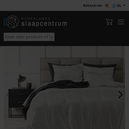
Bekend van
NL