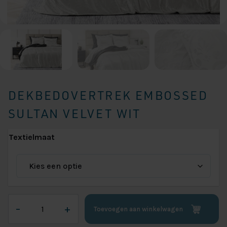
DEKBEDOVERTREK EMBOSSED
SULTAN VELVET WIT
Textielmaat
Dekbedovertrek
–
+
Toevoegen aan winkelwagen
Embossed
Sultan