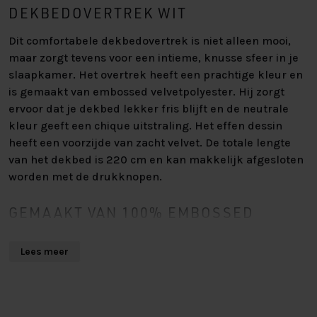
DEKBEDOVERTREK WIT
Dit comfortabele dekbedovertrek is niet alleen mooi,
maar zorgt tevens voor een intieme, knusse sfeer in je
slaapkamer. Het overtrek heeft een prachtige kleur en
is gemaakt van embossed velvetpolyester. Hij zorgt
ervoor dat je dekbed lekker fris blijft en de neutrale
kleur geeft een chique uitstraling. Het effen dessin
heeft een voorzijde van zacht velvet. De totale lengte
van het dekbed is 220 cm en kan makkelijk afgesloten
worden met de drukknopen.
GEMAAKT VAN 100% EMBOSSED
VELVET POLYESTER
Lees meer
Dit dekbedovertrek is gemaakt van 100% micromink
embossed velvetpolyester. Velvet voelt heerlijk zacht en
warm aan en geeft een luxe gevoel. Embossed is een
diepdruktechniek, toegepast op de velvetstof.