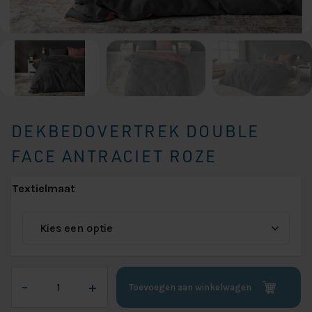
DEKBEDOVERTREK DOUBLE
FACE ANTRACIET ROZE
Textielmaat
Dekbedovertrek
–
+
Toevoegen aan winkelwagen
Double
Face