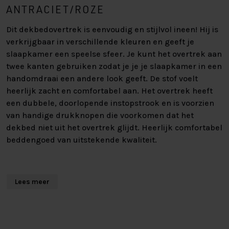
ANTRACIET/ROZE
Dit dekbedovertrek is eenvoudig en stijlvol ineen! Hij is
verkrijgbaar in verschillende kleuren en geeft je
slaapkamer een speelse sfeer. Je kunt het overtrek aan
twee kanten gebruiken zodat je je je slaapkamer in een
handomdraai een andere look geeft. De stof voelt
heerlijk zacht en comfortabel aan. Het overtrek heeft
een dubbele, doorlopende instopstrook en is voorzien
van handige drukknopen die voorkomen dat het
dekbed niet uit het overtrek glijdt. Heerlijk comfortabel
beddengoed van uitstekende kwaliteit.
GEMAAKT VAN DUURZAME STOFFEN
Lees meer
Dit dekbedovertrek is gemaakt van gemengd katoen,
een combinatie van materiaalsoorten die zacht, soepel
en warmte regulerend zijn. Bovendien is het overtrek
makkelijk te onderhouden en gaat het jaren mee.