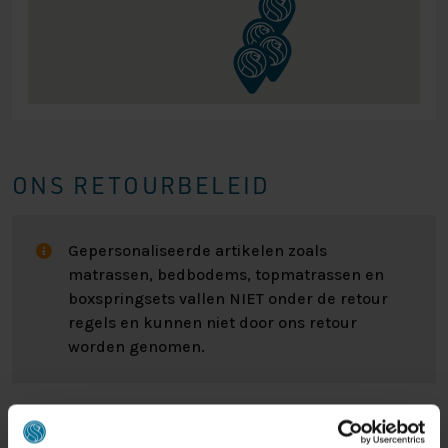
ONS RETOURBELEID
Gepersonaliseerde artikelen zoals
matrassen, bedbodems, topmatrassen en
boxspringsets vallen NIET onder de retour
regels en kunnen niet door ons retour
worden genomen.
Het kan wel eens voorkomen dat u een bestelling
retour wilt sturen. Wellicht omdat het product toch niet