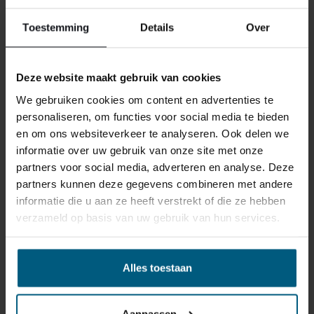
bevalt of misschien dat er een andere reden is waarom
u de bestelling toch niet zou willen hebben. Wat de
Toestemming
Details
Over
reden ook is, u heeft het recht uw bestelling tot
14
dagen na ontvangst zonder opgave van reden te
annuleren
. Behandel het product met zorg en zorg
Deze website maakt gebruik van cookies
ervoor dat deze bij het retour sturen goed verpakt is.
We gebruiken cookies om content en advertenties te
Mocht het product beschadigd zijn of is de verpakking
personaliseren, om functies voor social media te bieden
meer beschadigd dan nodig, dan kunnen we deze
en om ons websiteverkeer te analyseren. Ook delen we
waardevermindering van het product aan u
informatie over uw gebruik van onze site met onze
doorberekenen.
partners voor social media, adverteren en analyse. Deze
partners kunnen deze gegevens combineren met andere
informatie die u aan ze heeft verstrekt of die ze hebben
verzameld op basis van uw gebruik van hun services.
Alles toestaan
GERELATEERDE PRODUCTEN
Aanpassen