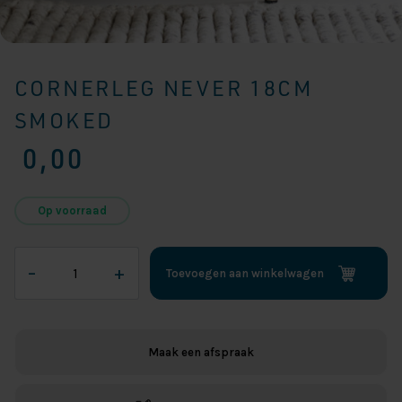
CORNERLEG NEVER 18CM
SMOKED
0,00
Op voorraad
Cornerleg
–
+
Toevoegen aan winkelwagen
Never
18cm
Smoked
aantal
Maak een afspraak