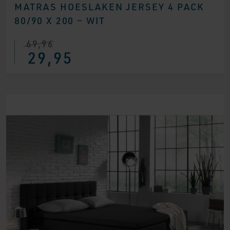
MATRAS HOESLAKEN JERSEY 4 PACK
80/90 X 200 – WIT
69,96
Oorspronkelijke
Huidige
29,95
prijs
prijs
was:
is:
€ 69,96.
€ 29,95.