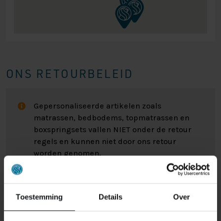
ONS RETOURBELEID
Gepersonaliseerde artikelen zoals
matrassen, bedbodems, topmatrassen en
boxspringsets vallen NIET onder de retour
regels en kunnen niet door ons retour
worden genomen.
Het kan wel eens voorkomen dat u een bestelling
retour wilt sturen. Wellicht omdat het product toch niet
Toestemming
Details
Over
bevalt of misschien dat er een andere reden is waarom
u de bestelling toch niet zou willen hebben. Wat de