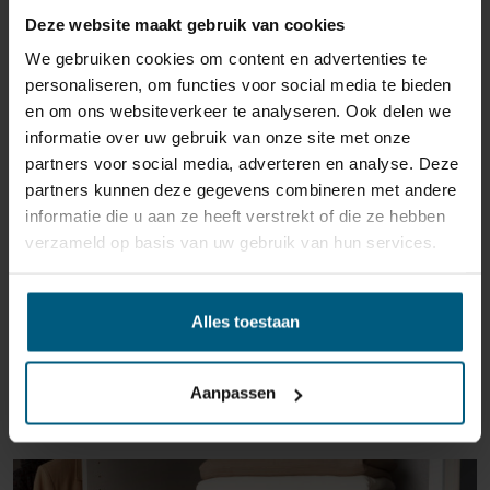
Deze website maakt gebruik van cookies
reden ook is, u heeft het recht uw bestelling tot
14
dagen na ontvangst zonder opgave van reden te
We gebruiken cookies om content en advertenties te
annuleren
. Behandel het product met zorg en zorg
personaliseren, om functies voor social media te bieden
ervoor dat deze bij het retour sturen goed verpakt is.
en om ons websiteverkeer te analyseren. Ook delen we
Mocht het product beschadigd zijn of is de verpakking
informatie over uw gebruik van onze site met onze
meer beschadigd dan nodig, dan kunnen we deze
partners voor social media, adverteren en analyse. Deze
waardevermindering van het product aan u
partners kunnen deze gegevens combineren met andere
doorberekenen.
informatie die u aan ze heeft verstrekt of die ze hebben
verzameld op basis van uw gebruik van hun services.
Alles toestaan
Aanpassen
GERELATEERDE PRODUCTEN