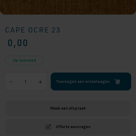
CAPE OCRE 23
0,00
Op voorraad
Cape
–
+
Toevoegen aan winkelwagen
Ocre
23
aantal
Maak een afspraak
Offerte aanvragen