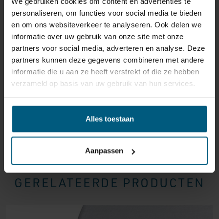
We gebruiken cookies om content en advertenties te
reden ook is, u heeft het recht uw bestelling tot
14
personaliseren, om functies voor social media te bieden
dagen na ontvangst zonder opgave van reden te
en om ons websiteverkeer te analyseren. Ook delen we
annuleren
. Behandel het product met zorg en zorg
informatie over uw gebruik van onze site met onze
ervoor dat deze bij het retour sturen goed verpakt is.
partners voor social media, adverteren en analyse. Deze
Mocht het product beschadigd zijn of is de verpakking
partners kunnen deze gegevens combineren met andere
meer beschadigd dan nodig, dan kunnen we deze
informatie die u aan ze heeft verstrekt of die ze hebben
waardevermindering van het product aan u
verzameld op basis van uw gebruik van hun services.
doorberekenen.
Alles toestaan
Aanpassen
GERELATEERDE PRODUCTEN