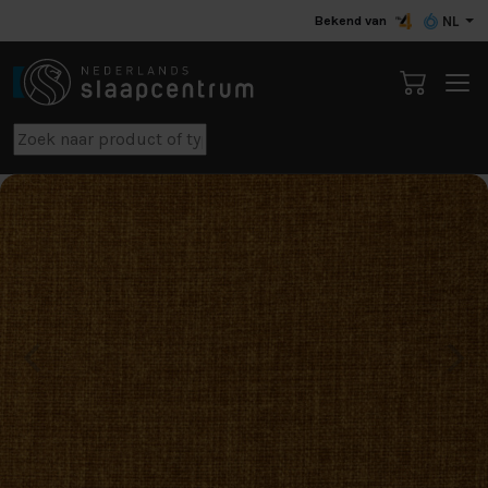
Bekend van
NL