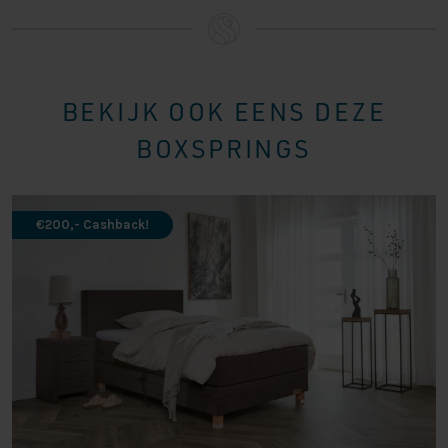
ons assortiment vindt u verschillende potensets. De poten
zijn 12cm hoog.
ELEKTRISCHE BOXSPRING
BEKIJK OOK EENS DEZE
Bij een boxspring uit de Business Class serie hoort
BOXSPRINGS
natuurlijk wel een beetje luxe. Dit uit zich onder andere in
het feit dat u het bed gemakkelijk kunt bedienen met
draadloze afstandsbedieningen. Zo stelt u het bed
€200,- Cashback!
helemaal naar wens in zonder ook maar in beweging te
hoeven komen. Wat een luxe!
De perfecte op maat gemaakte boxspring vindt u
natuurlijk bij Nederlands Slaapcentrum. Wilt u ons
assortiment met eigen ogen komen bekijken, heeft u
behoefte aan persoonlijk advies of heeft u andere vragen?
Dan bent u altijd van harte welkom om langs te komen in
één van onze vestigingen!