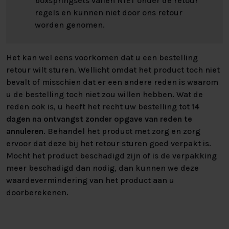
boxspringsets vallen NIET onder de retour
pocketveringmatrassen soms het geval kan zijn. Zelfs
regels en kunnen niet door ons retour
wanneer u vaak naar het midden van het bed neigt,
worden genomen.
blijft het ligcomfort volledig egaal. Deze exclusieve
upgrade is speciaal ontwikkeld binnen de Nederlands
Slaapcentrum collectie en garandeert jarenlang
Het kan wel eens voorkomen dat u een bestelling
slaapcomfort van topniveau.
retour wilt sturen. Wellicht omdat het product toch niet
bevalt of misschien dat er een andere reden is waarom
HET HOOFDBORD
u de bestelling toch niet zou willen hebben. Wat de
reden ook is, u heeft het recht uw bestelling tot
14
Het strak gecapitonneerde hoofdbord heeft een stijlvol
dagen na ontvangst zonder opgave van reden te
gestikt design. Dit geeft de boxspring een luxueuze,
annuleren
. Behandel het product met zorg en zorg
tijdloze uitstraling. Daarmee staat de Swing Boxspring op
ervoor dat deze bij het retour sturen goed verpakt is.
zijn plek in iedere slaapkamer! Het hoofdbord is circa
Mocht het product beschadigd zijn of is de verpakking
115cm hoog en circa 10cm dik.
meer beschadigd dan nodig, dan kunnen we deze
waardevermindering van het product aan u
DE POTEN
doorberekenen.
Bij deze boxspring kiest u zelf de potenset die het beste
bij uw prefecte Business Class Swing Boxspring past! In