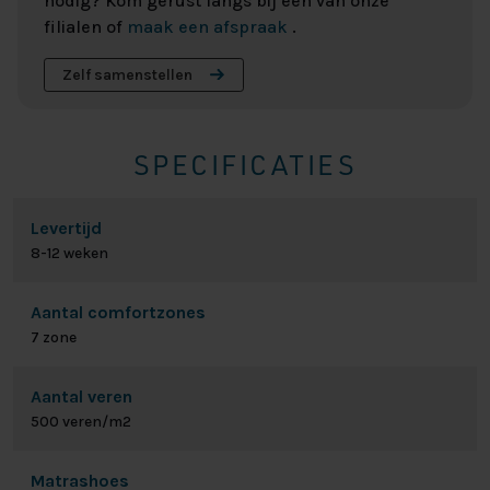
nodig? Kom gerust langs bij een van onze
filialen of
maak een afspraak
.
Zelf samenstellen
SPECIFICATIES
Levertijd
8-12 weken
Aantal comfortzones
7 zone
Aantal veren
500 veren/m2
Matrashoes