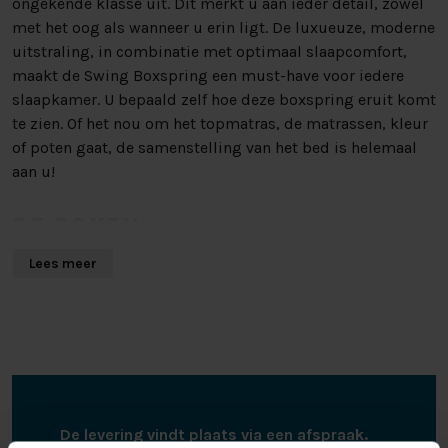
ongekende klasse uit. Dit merkt u aan ieder detail, zowel
met het oog als wanneer u erin ligt. De luxueuze, moderne
uitstraling, in combinatie met optimaal slaapcomfort,
maakt de Swing Boxspring een must-have voor iedere
slaapkamer. U bepaald zelf hoe deze boxspring eruit komt
te zien. Of het nou om het topmatras, de matrassen, kleur
of poten gaat, de samenstelling van het bed is helemaal
aan u!
DE BOXEN
Lees meer
De pocketvering boxen van deze boxspring staan garant
voor slaapcomfort van de hoogste kwaliteit. Dit is
mogelijk dankzij de losse pockets in de pocketvering
boxen, die ervoor zorgen dat de veren in de box met de
vorm van het lichaam kunnen meebewegen. Hierdoor ligt
u stabiel en worden fysieke klachten, veroorzaakt door een
verkeerde lighouding, voorkomen. De pocketvering boxen
De levering vindt plaats via een afspraak.
verliezen daarnaast hun veerkracht niet, waardoor u voor