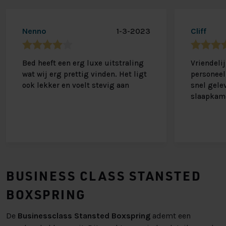
Nenno
1-3-2023
Cliff
Bed heeft een erg luxe uitstraling
Vriendeli
wat wij erg prettig vinden. Het ligt
personeel.
ook lekker en voelt stevig aan
snel gele
slaapkam
BUSINESS CLASS STANSTED
BOXSPRING
De
Businessclass Stansted Boxspring
ademt een