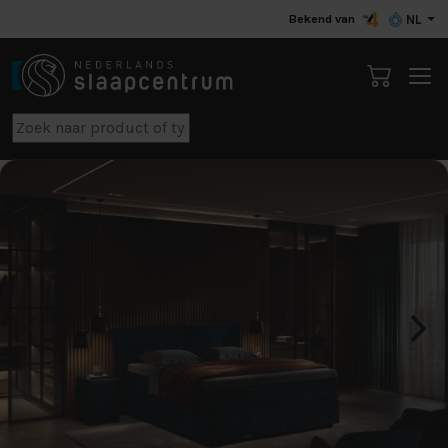
Bekend van
NL