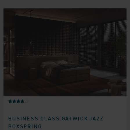
Gewaarde
2
erd
4.00
BUSINESS CLASS GATWICK JAZZ
op 5
gebaseer
BOXSPRING
d op
klantbeoo