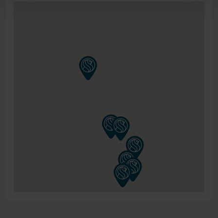
samenstellen, geldt ook voor de poten van deze
boxspring. In ons assortiment vindt u namelijk een
mooie selectie potensets. Heeft u een landelijke sfeer in
uw slaapkamer, gaat u liever voor chique of juist lekker
strak? Kies de set die het beste bij uw wensen aansluit!
HET HOOFDBORD
Bij deze boxspring heeft u de keuze uit meerdere
hoofdborden. Hierdoor kunt u uw Hälsing 7000
boxspring dus nog verder personaliseren. Standaard
zitten meerdere hoofdborden al inbegrepen bij de prijs
van het bed. Het hoofdbord is ongeveer 115cm hoog en
ongeveer 13cm dik. Enkele hoofdborden hebben een
hogere prijs, doordat de productie van deze borden
arbeidsintensiever is.
KLEUR