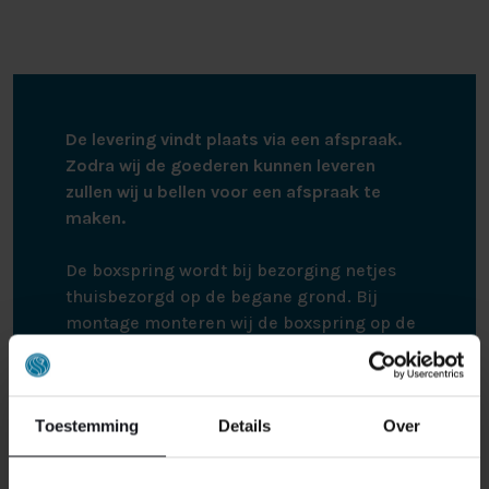
zijn veerkracht behoudt. Hierdoor geniet u lange tijd
van een boxspring van de bovenste plank.
DE MATRASSEN
De levering vindt plaats via een afspraak.
Denkt u aan een matras dat u perfecte ondersteuning
Zodra wij de goederen kunnen leveren
en maximaal comfort biedt terwijl u slaapt, dan denkt u
zullen wij u bellen voor een afspraak te
aan het pocketvering matras van de Hälsing 7700. Dit
maken.
matras bestaat namelijk uit 9 comfortzones. deze
zorgen ervoor dat het matras zich optimaal om uw
De boxspring wordt bij bezorging netjes
lichaam kan vormen, dit ter hoogte van uw rug, heupen
thuisbezorgd op de begane grond. Bij
en schouders. Doordat de pocketvering matrassen zijn
montage monteren wij de boxspring op de
afgedekt met HR-40 koudschuim, beschikken zij over
gewenste plek. Hierna nemen wij alle
uitstekende ventilatie. Deze matrassen zijn
verpakking materialen weer mee terug,
verkrijgbaar in drie types; het soft matras voor
zodat alles netjes achtergelaten wordt. De
personen van 75kg of minder, het medium matras voor
Toestemming
Details
Over
boxspring zit netjes verpakt in karton en
mensen van 85kg of minder, en het firm matras voor
plastic om eventuele schade te voorkomen.
mensen vanaf 85kg. Zo kiest u zelf het pocketvering