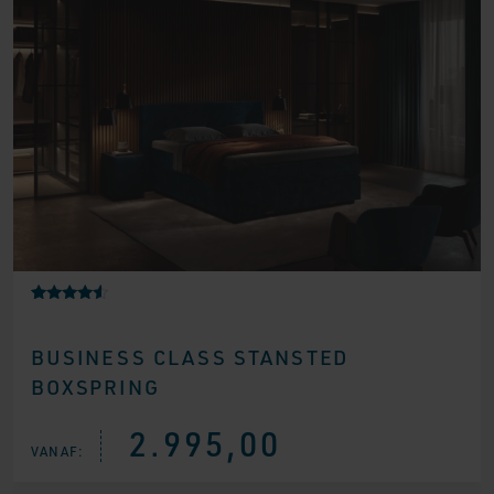
Gewaardee
6
rd
4.33
BUSINESS CLASS STANSTED
op 5
gebaseerd
BOXSPRING
op
klantbeoor
delingen
2.995,00
VANAF: