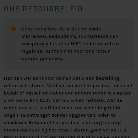
Op onze webshop kunt u kiezen uit 2 stofsoorten, dit
ONS RETOURBELEID
zijn onze meest verkochten stoffen. U heeft de keuze
uit een stevige stof variant genaamd: Inari of u kunt
kiezen uit een makkelijk afneembare stof genaamd:
Gepersonaliseerde artikelen zoals
Preston. Wilt u meerdere stoffen bekijken van andere
matrassen, bedbodems, topmatrassen en
stofstalen, dan kunt u langs gaan in een van onze
boxspringsets vallen NIET onder de retour
winkels. U kunt altijd de kleur bestellen zoals
regels en kunnen niet door ons retour
afgebeeld op de foto, deze zetten wij er als keuze in.
worden genomen.
De perfecte op maat gemaakte boxspring vindt u
Het kan wel eens voorkomen dat u een bestelling
natuurlijk bij Nederlands Slaapcentrum. Wilt u ons
retour wilt sturen. Wellicht omdat het product toch niet
assortiment met eigen ogen komen bekijken, heeft u
bevalt of misschien dat er een andere reden is waarom
behoefte aan persoonlijk advies of heeft u andere
u de bestelling toch niet zou willen hebben. Wat de
vragen? Dan bent u altijd van harte welkom om langs
reden ook is, u heeft het recht uw bestelling tot
14
te komen in één van onze vestigingen!
dagen na ontvangst zonder opgave van reden te
annuleren
. Behandel het product met zorg en zorg
Kijk voor alle specificaties in het overzicht hiernaast.
ervoor dat deze bij het retour sturen goed verpakt is.
Heeft U interesse? Kijk bij “zelf samenstellen” voor alle
Mocht het product beschadigd zijn of is de verpakking