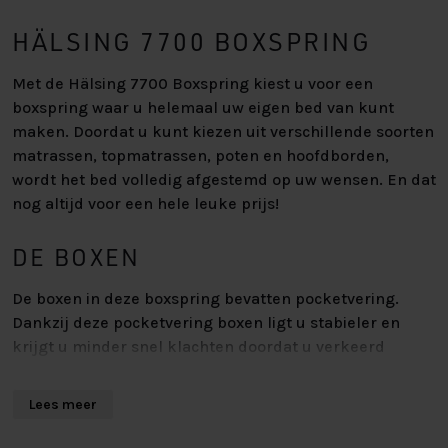
HÄLSING 7700 BOXSPRING
Met de Hälsing 7700 Boxspring kiest u voor een
boxspring waar u helemaal uw eigen bed van kunt
maken. Doordat u kunt kiezen uit verschillende soorten
matrassen, topmatrassen, poten en hoofdborden,
wordt het bed volledig afgestemd op uw wensen. En dat
nog altijd voor een hele leuke prijs!
DE BOXEN
De boxen in deze boxspring bevatten pocketvering.
Dankzij deze pocketvering boxen ligt u stabieler en
krijgt u minder snel klachten doordat u verkeerd
gelegen heeft. De box bestaat namelijk uit allemaal
losse pockets, waardoor de veren meebewegen met de
Lees meer
vorm van het lichaam. Bijkomende voordelen zijn dat
de pocketvering box uitstekend ventileert en dat deze