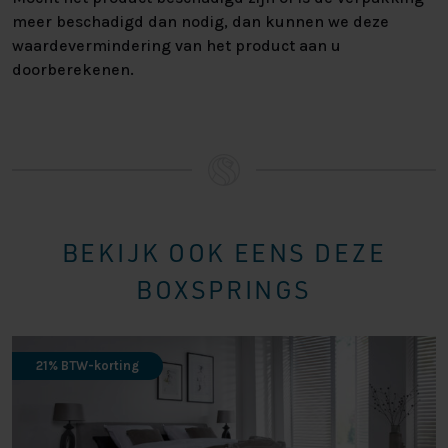
mogelijkheden om uw perfecte bed samen te stellen!
meer beschadigd dan nodig, dan kunnen we deze
Neem voor vragen of advies vrijblijvend contact met ons
waardevermindering van het product aan u
op.
doorberekenen.
BEKIJK OOK EENS DEZE
BOXSPRINGS
21% BTW-korting