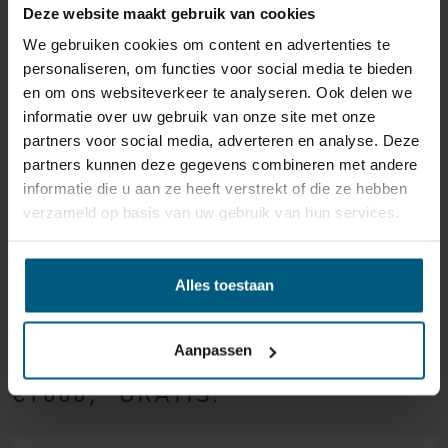
matras dat het beste bij u past.
Deze website maakt gebruik van cookies
We gebruiken cookies om content en advertenties te
HET TOPMATRAS
personaliseren, om functies voor social media te bieden
en om ons websiteverkeer te analyseren. Ook delen we
Het topmatras, ofwel de topper, zorgt ervoor dat u nóg
informatie over uw gebruik van onze site met onze
comfortabeler ligt in uw boxspring. Daarbij vormt dit
partners voor social media, adverteren en analyse. Deze
extra matras een beschermlaag voor de onderliggende
partners kunnen deze gegevens combineren met andere
matrassen, waardoor deze langer meegaan. Het
informatie die u aan ze heeft verstrekt of die ze hebben
topmatras zelf is 8cm dik en heeft een dubbeldoek
verzameld op basis van uw gebruik van hun services.
antiallergische hoes. Deze vederlichte hoes is wasbaar
bij chemisch wasbaar bij de stomerij. Dankzij ons ruime
BINNNEN EEN STRAAL VAN 40KM
assortiment in topmatrassen vindt u altijd het matras
OM ELK FILIAAL BEZORGEN &
Alles toestaan
waarop u het lekkerst ligt. U kunt kiezen uit
topmatrassen uitgevoerd in traagschuim, gel-foam,
MONTEREN WIJ
pulse-latex of talalay-latex.
Aanpassen
BOXSPRING/BEDDEN BOVEN
DE POTEN
€1000,- GRATIS.
Dat u de Hälsing 7000 Boxspring helemaal zelf kunt