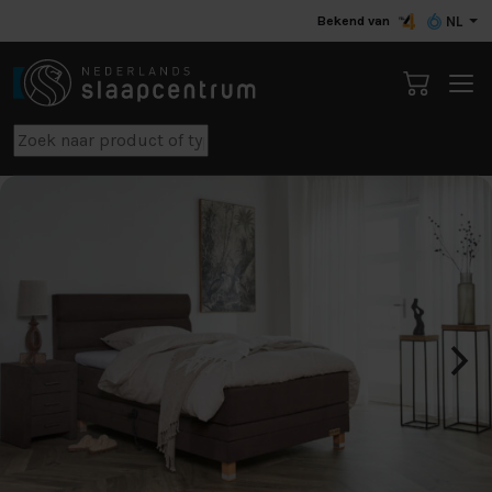
Bekend van
NL