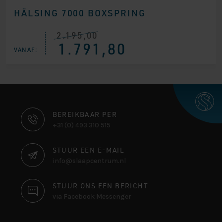
4.60
HÄLSING 7000 BOXSPRING
op 5
gebaseerd
op
klantbeoord
2.195,00
Oorspronkelijke
Huidige
elingen
1.791,80
prijs
prijs
VANAF:
was:
is:
€ 2.195,00.
€ 1.791,80.
CONTACT
BEREIKBAAR PER
+31 (0) 493 310 515
INFORMATIE
STUUR EEN E-MAIL
info@slaapcentrum.nl
STUUR ONS EEN BERICHT
via Facebook Messenger