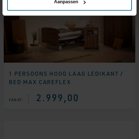
Aanpassen
1 PERSOONS HOOG LAAG LEDIKANT /
BED MAX CAREFLEX
2.999,00
VANAF: