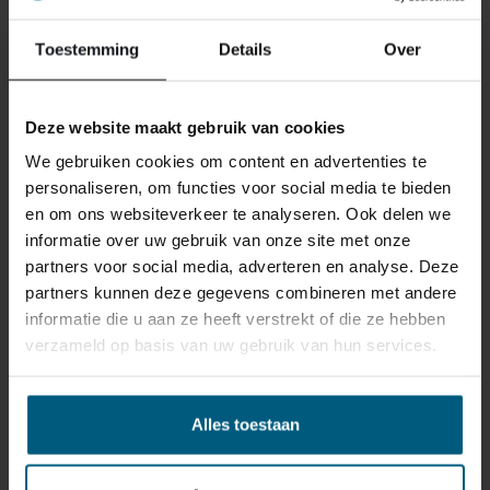
reden ook is, u heeft het recht uw bestelling tot
14
Toestemming
Details
Over
dagen na ontvangst zonder opgave van reden te
annuleren
. Behandel het product met zorg en zorg
ervoor dat deze bij het retour sturen goed verpakt is.
Deze website maakt gebruik van cookies
Mocht het product beschadigd zijn of is de verpakking
meer beschadigd dan nodig, dan kunnen we deze
We gebruiken cookies om content en advertenties te
waardevermindering van het product aan u
personaliseren, om functies voor social media te bieden
doorberekenen.
en om ons websiteverkeer te analyseren. Ook delen we
informatie over uw gebruik van onze site met onze
partners voor social media, adverteren en analyse. Deze
partners kunnen deze gegevens combineren met andere
informatie die u aan ze heeft verstrekt of die ze hebben
verzameld op basis van uw gebruik van hun services.
GERELATEERDE PRODUCTEN
Alles toestaan