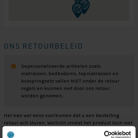
ONS RETOURBELEID
Gepersonaliseerde artikelen zoals
matrassen, bedbodems, topmatrassen en
boxspringsets vallen NIET onder de retour
regels en kunnen niet door ons retour
worden genomen.
Het kan wel eens voorkomen dat u een bestelling
retour wilt sturen. Wellicht omdat het product toch niet
bevalt of misschien dat er een andere reden is waarom
u de bestelling toch niet zou willen hebben. Wat de