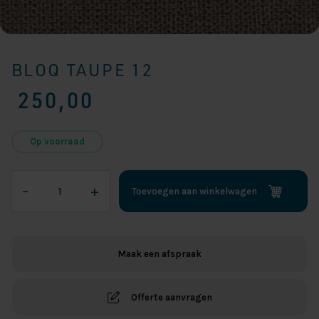
BLOQ TAUPE 12
250,00
Op voorraad
Bloq
–
+
Toevoegen aan winkelwagen
Taupe
12
aantal
Maak een afspraak
Offerte aanvragen