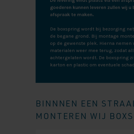
De levering vindt plaats via een afspr
goederen kunnen leveren zullen wij u 
afspraak te maken.
De boxspring wordt bij bezorging ne
de begane grond. Bij montage monte
op de gewenste plek. Hierna nemen w
materialen weer mee terug, zodat all
achtergelaten wordt. De boxspring zit
karton en plastic om eventuele scha
BINNNEN EEN STRAAL
MONTEREN WIJ BOXSP