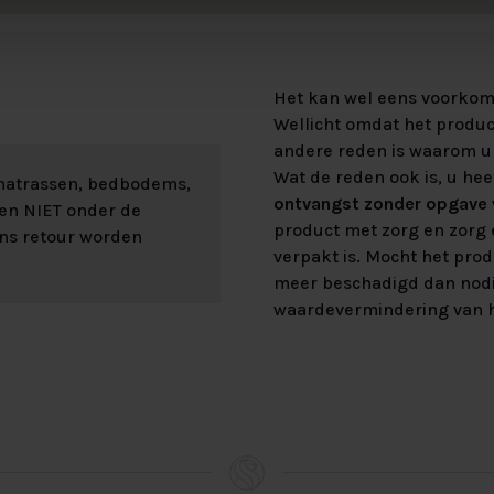
Het kan wel eens voorkome
Wellicht omdat het product
andere reden is waarom u 
Wat de reden ook is, u hee
 matrassen, bedbodems,
ontvangst zonder opgave v
len NIET onder de
product met zorg en zorg e
ons retour worden
verpakt is. Mocht het prod
meer beschadigd dan nod
waardevermindering van h