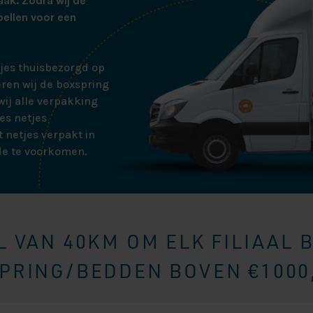
aak. Zodra wij de
bellen voor een
tjes thuisbezorgd op
ren wij de boxspring
ij alle verpakking
es netjes
 netjes verpakt in
de te voorkomen.
 VAN 40KM OM ELK FILIAAL 
RING/BEDDEN BOVEN €1000,