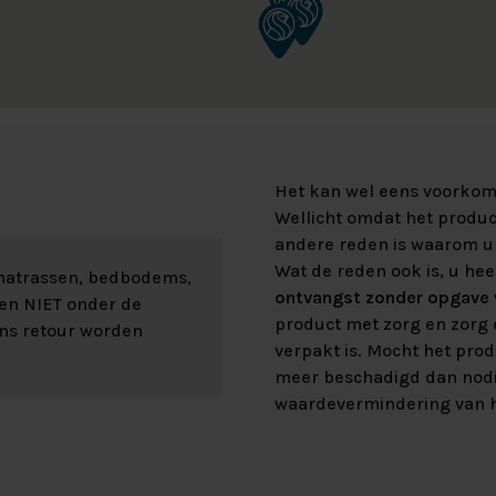
Het kan wel eens voorkome
Wellicht omdat het product
andere reden is waarom u 
Wat de reden ook is, u hee
 matrassen, bedbodems,
ontvangst zonder opgave v
len NIET onder de
product met zorg en zorg e
ons retour worden
verpakt is. Mocht het prod
meer beschadigd dan nod
waardevermindering van h