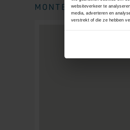
MONTEREN WIJ BOXSP
websiteverkeer te analyseren
media, adverteren en analys
verstrekt of die ze hebben v