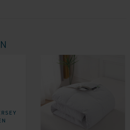
EN
ERSEY
EN