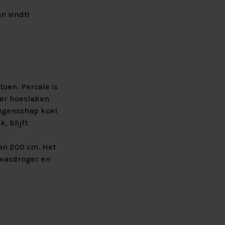
n vindt!
oen. Percale is
per hoeslaken
eigenschap koel
, blijft
an 200 cm. Het
 wasdroger en