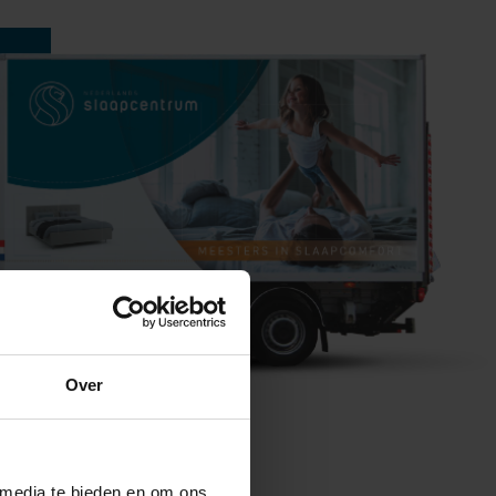
Over
BEZORGEN &
 media te bieden en om ons