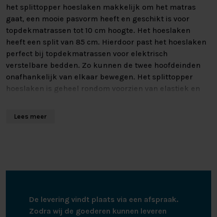
het splittopper hoeslaken makkelijk om het matras
gaat, een mooie pasvorm heeft en geschikt is voor
topdekmatrassen tot 10 cm hoogte. Het hoeslaken
heeft een split van 85 cm. Hierdoor past het hoeslaken
perfect bij topdekmatrassen voor elektrisch
verstelbare bedden. Zo kunnen de twee hoofdeinden
onafhankelijk van elkaar bewegen. Het splittopper
hoeslaken is geheel rondom voorzien van elastiek en
blijft daardoor goed ommatrassen zitten met een
lengte van 200 cm tot 220 cm. Het splittopper
Lees meer
hoeslaken kan gewassen worden tot 60 graden, is
geschikt voor de wasdroger en hoeft niet gestreken te
worden.
De levering vindt plaats via een afspraak.
Zodra wij de goederen kunnen leveren