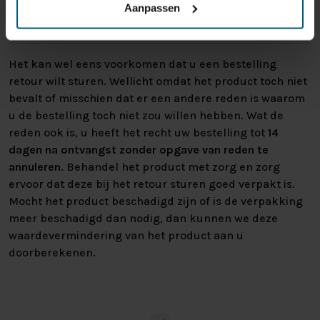
regels en kunnen niet door ons retour
Aanpassen
worden genomen.
Het kan wel eens voorkomen dat u een bestelling
retour wilt sturen. Wellicht omdat het product toch niet
bevalt of misschien dat er een andere reden is waarom
u de bestelling toch niet zou willen hebben. Wat de
reden ook is, u heeft het recht uw bestelling tot
14
dagen na ontvangst zonder opgave van reden te
annuleren
. Behandel het product met zorg en zorg
ervoor dat deze bij het retour sturen goed verpakt is.
Mocht het product beschadigd zijn of is de verpakking
meer beschadigd dan nodig, dan kunnen we deze
waardevermindering van het product aan u
doorberekenen.