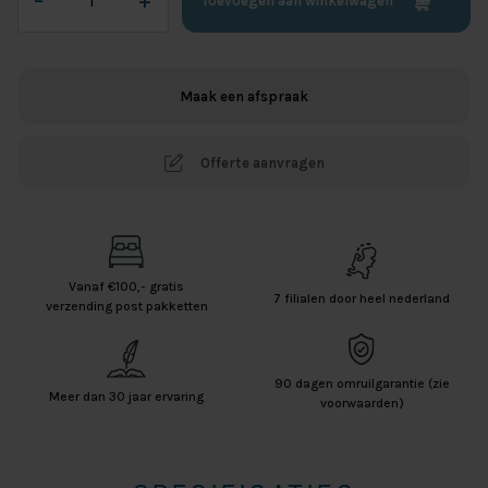
–
+
Toevoegen aan winkelwagen
Jersey
Splittopper
Hoeslaken
-
Maak een afspraak
Navy
aantal
Offerte aanvragen
Vanaf €100,- gratis
7 filialen door heel nederland
verzending post pakketten
90 dagen omruilgarantie (zie
Meer dan 30 jaar ervaring
voorwaarden)