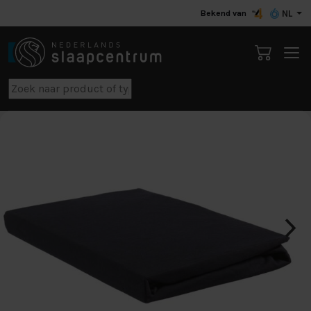
Bekend van
NL