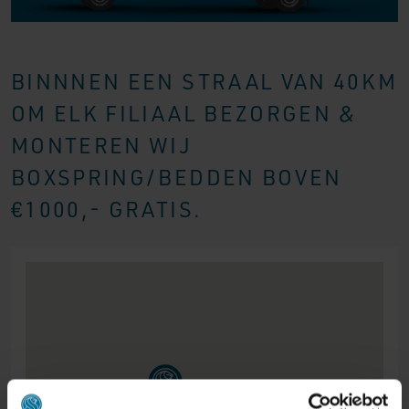
BINNNEN EEN STRAAL VAN 40KM
OM ELK FILIAAL BEZORGEN &
MONTEREN WIJ
BOXSPRING/BEDDEN BOVEN
€1000,- GRATIS.