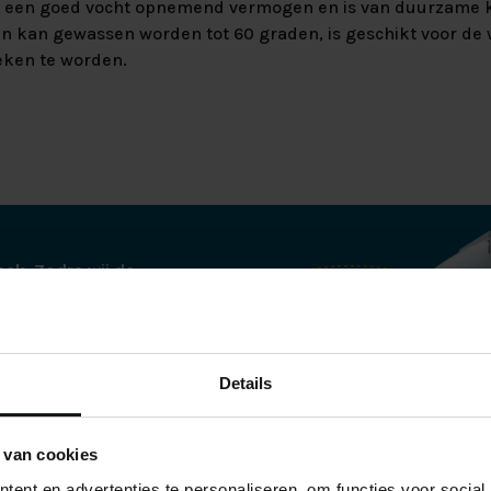
 een goed vocht opnemend vermogen en is van duurzame kw
n kan gewassen worden tot 60 graden, is geschikt voor de
reken te worden.
aak. Zodra wij de
bellen voor een
tjes thuisbezorgd op
Details
ren wij de boxspring
ij alle verpakking
es netjes
 van cookies
 netjes verpakt in
ent en advertenties te personaliseren, om functies voor social