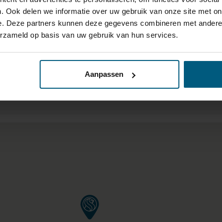
de te voorkomen.
. Ook delen we informatie over uw gebruik van onze site met on
e. Deze partners kunnen deze gegevens combineren met andere i
erzameld op basis van uw gebruik van hun services.
 VAN 40KM OM ELK FILIAAL 
Aanpassen
RING/BEDDEN BOVEN €1000,