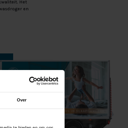
aliteit. Het
 wasdroger en
Over
 media te bieden en om ons