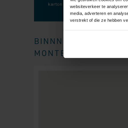
karton en plastic om eventuele scha
websiteverkeer te analyseren
media, adverteren en analys
verstrekt of die ze hebben v
BINNNEN EEN STRAAL
MONTEREN WIJ BOXSP