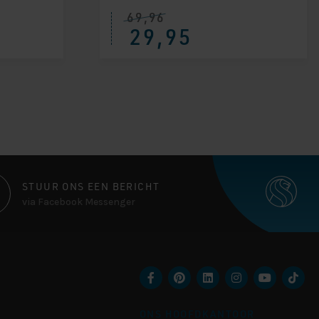
69,96
Oorspronkelijke
Huidige
29,95
prijs
prijs
was:
is:
€ 69,96.
€ 29,95.
STUUR ONS EEN BERICHT
via Facebook Messenger
ONS HOOFDKANTOOR