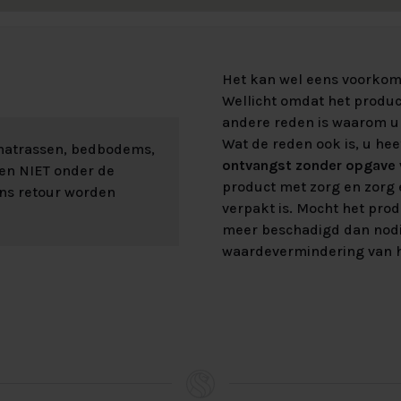
Het kan wel eens voorkome
Wellicht omdat het product
andere reden is waarom u 
Wat de reden ook is, u hee
 matrassen, bedbodems,
ontvangst zonder opgave v
len NIET onder de
product met zorg en zorg e
ons retour worden
verpakt is. Mocht het prod
meer beschadigd dan nod
waardevermindering van h