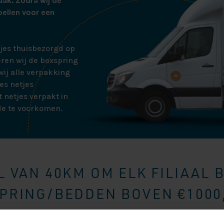
aak. Zodra wij de
bellen voor een
tjes thuisbezorgd op
ren wij de boxspring
ij alle verpakking
es netjes
 netjes verpakt in
de te voorkomen.
 VAN 40KM OM ELK FILIAAL 
RING/BEDDEN BOVEN €1000,