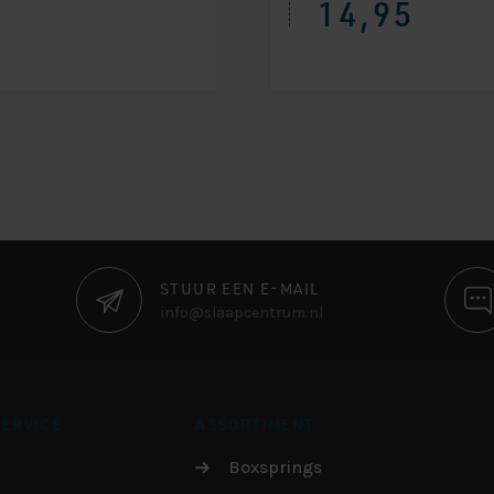
14,95
STUUR EEN E-MAIL
info@slaapcentrum.nl
ERVICE
ASSORTIMENT
Boxsprings