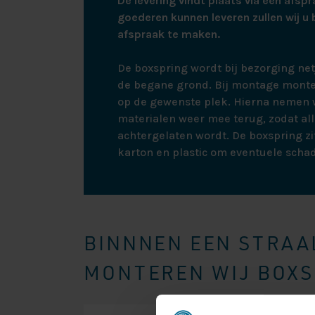
De levering vindt plaats via een afspr
goederen kunnen leveren zullen wij u 
afspraak te maken.
De boxspring wordt bij bezorging ne
de begane grond. Bij montage monte
op de gewenste plek. Hierna nemen w
materialen weer mee terug, zodat all
achtergelaten wordt. De boxspring zit
karton en plastic om eventuele scha
BINNNEN EEN STRAAL
MONTEREN WIJ BOXSP