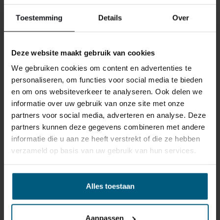
ervoor dat deze bij het retour sturen goed verpakt is.
Mocht het product beschadigd zijn of is de verpakking
Toestemming
Details
Over
meer beschadigd dan nodig, dan kunnen we deze
waardevermindering van het product aan u
doorberekenen.
Deze website maakt gebruik van cookies
We gebruiken cookies om content en advertenties te
personaliseren, om functies voor social media te bieden
en om ons websiteverkeer te analyseren. Ook delen we
informatie over uw gebruik van onze site met onze
partners voor social media, adverteren en analyse. Deze
partners kunnen deze gegevens combineren met andere
GERELATEERDE PRODUCTEN
informatie die u aan ze heeft verstrekt of die ze hebben
verzameld op basis van uw gebruik van hun services.
Alles toestaan
Aanpassen