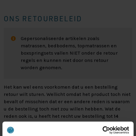
ONS RETOURBELEID
Gepersonaliseerde artikelen zoals
matrassen, bedbodems, topmatrassen en
boxspringsets vallen NIET onder de retour
regels en kunnen niet door ons retour
worden genomen.
Het kan wel eens voorkomen dat u een bestelling
retour wilt sturen. Wellicht omdat het product toch niet
bevalt of misschien dat er een andere reden is waarom
u de bestelling toch niet zou willen hebben. Wat de
reden ook is, u heeft het recht uw bestelling tot
14
dagen na ontvangst zonder opgave van reden te
annuleren
. Behandel het product met zorg en zorg