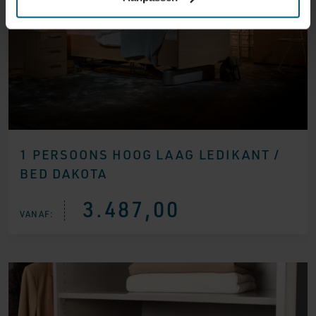
1 PERSOONS HOOG LAAG LEDIKANT /
BED DAKOTA
3.487,00
VANAF: