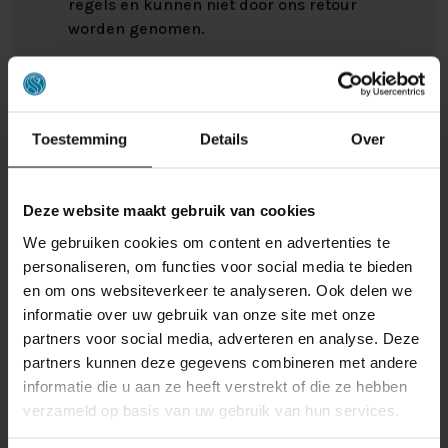
regels en kunnen niet door ons retour
worden genomen.
Het kan wel eens voorkomen dat u een bestelling
retour wilt sturen. Wellicht omdat het product toch niet
Toestemming
Details
Over
bevalt of misschien dat er een andere reden is waarom
u de bestelling toch niet zou willen hebben. Wat de
reden ook is, u heeft het recht uw bestelling tot
14
Deze website maakt gebruik van cookies
dagen na ontvangst zonder opgave van reden te
annuleren
. Behandel het product met zorg en zorg
We gebruiken cookies om content en advertenties te
ervoor dat deze bij het retour sturen goed verpakt is.
personaliseren, om functies voor social media te bieden
Mocht het product beschadigd zijn of is de verpakking
en om ons websiteverkeer te analyseren. Ook delen we
meer beschadigd dan nodig, dan kunnen we deze
informatie over uw gebruik van onze site met onze
waardevermindering van het product aan u
partners voor social media, adverteren en analyse. Deze
doorberekenen.
partners kunnen deze gegevens combineren met andere
informatie die u aan ze heeft verstrekt of die ze hebben
verzameld op basis van uw gebruik van hun services.