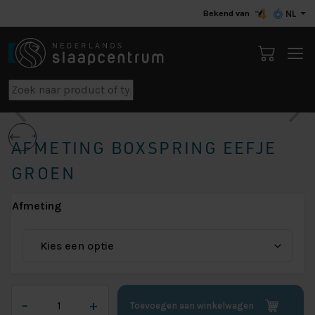
Bekend van
NL
AFMETING BOXSPRING EEFJE
GROEN
Afmeting
Afmeting
–
+
Toevoegen aan winkelwagen
Boxspring