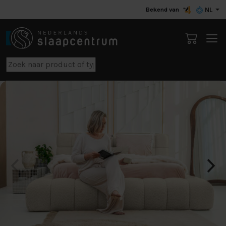
Bekend van
NL