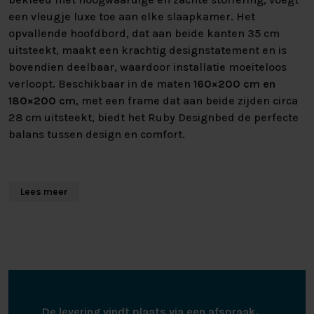
een vleugje luxe toe aan elke slaapkamer. Het
opvallende hoofdbord, dat aan beide kanten 35 cm
uitsteekt, maakt een krachtig designstatement en is
bovendien deelbaar, waardoor installatie moeiteloos
verloopt. Beschikbaar in de maten
160×200 cm en
180×200 cm
, met een frame dat aan beide zijden circa
28 cm uitsteekt, biedt het Ruby Designbed de perfecte
balans tussen design en comfort.
SLIMME OPBERGRUIMTE VOOR
Lees meer
EXTRA GEMAK
Waar design en functionaliteit samenkomen: het
Ruby
Designbed
is uitgerust met een ruim en eenvoudig te
openen opbergvak onder het bed. Dit maakt het de
ideale oplossing voor wie extra opbergruimte nodig
heeft zonder in te leveren op stijl. Dankzij het stevige
frame van spaanplaat en vezelplaat, gecombineerd met
De levering vindt plaats via een afspraak.