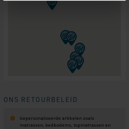
ONS RETOURBELEID
Gepersonaliseerde artikelen zoals
matrassen, bedbodems, topmatrassen en