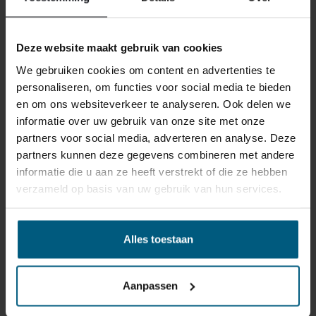
bestellen via de knop toevoegen aan winkelwagen! Neem
voor vragen of advies vrijblijvend contact met ons op.
Deze website maakt gebruik van cookies
We gebruiken cookies om content en advertenties te
BINNNEN EEN STRAAL VAN 40KM
personaliseren, om functies voor social media te bieden
en om ons websiteverkeer te analyseren. Ook delen we
OM ELK FILIAAL BEZORGEN &
informatie over uw gebruik van onze site met onze
MONTEREN WIJ
partners voor social media, adverteren en analyse. Deze
partners kunnen deze gegevens combineren met andere
BOXSPRING/BEDDEN BOVEN
informatie die u aan ze heeft verstrekt of die ze hebben
€1000,- GRATIS.
verzameld op basis van uw gebruik van hun services.
Alles toestaan
Aanpassen