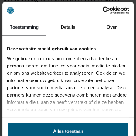
reden ook is, u heeft het recht uw bestelling tot
14
dagen na ontvangst zonder opgave van reden te
annuleren
. Behandel het product met zorg en zorg
Toestemming
Details
Over
ervoor dat deze bij het retour sturen goed verpakt is.
Mocht het product beschadigd zijn of is de verpakking
meer beschadigd dan nodig, dan kunnen we deze
Deze website maakt gebruik van cookies
waardevermindering van het product aan u
doorberekenen.
We gebruiken cookies om content en advertenties te
personaliseren, om functies voor social media te bieden
en om ons websiteverkeer te analyseren. Ook delen we
informatie over uw gebruik van onze site met onze
partners voor social media, adverteren en analyse. Deze
partners kunnen deze gegevens combineren met andere
informatie die u aan ze heeft verstrekt of die ze hebben
verzameld op basis van uw gebruik van hun services.
GERELATEERDE PRODUCTEN
Alles toestaan