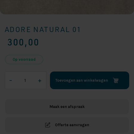
ADORE NATURAL 01
300,00
Op voorraad
Adore
–
+
Toevoegen aan winkelwagen
Natural
01
aantal
Maak een afspraak
Offerte aanvragen