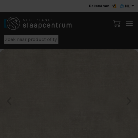
Bekend van
NL