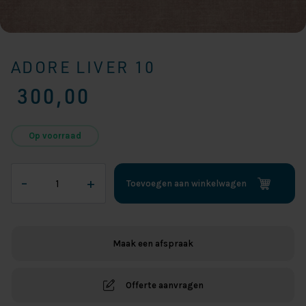
ADORE LIVER 10
300,00
Op voorraad
Adore
–
+
Toevoegen aan winkelwagen
Liver
10
aantal
Maak een afspraak
Offerte aanvragen