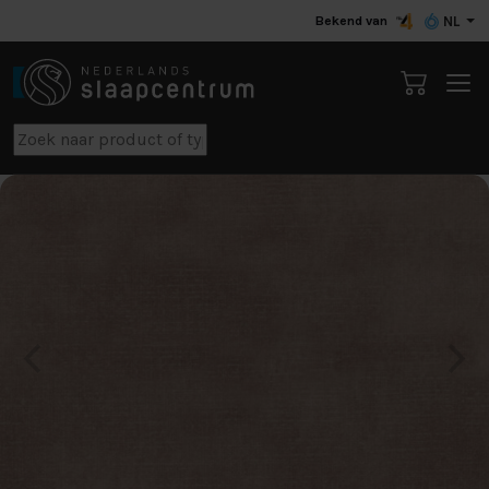
Bekend van
NL