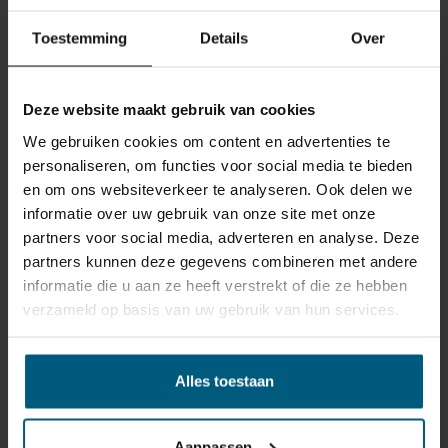
reden ook is, u heeft het recht uw bestelling tot
14
Toestemming
Details
Over
dagen na ontvangst zonder opgave van reden te
annuleren
. Behandel het product met zorg en zorg
ervoor dat deze bij het retour sturen goed verpakt is.
Deze website maakt gebruik van cookies
Mocht het product beschadigd zijn of is de verpakking
We gebruiken cookies om content en advertenties te
meer beschadigd dan nodig, dan kunnen we deze
personaliseren, om functies voor social media te bieden
waardevermindering van het product aan u
en om ons websiteverkeer te analyseren. Ook delen we
doorberekenen.
informatie over uw gebruik van onze site met onze
partners voor social media, adverteren en analyse. Deze
partners kunnen deze gegevens combineren met andere
informatie die u aan ze heeft verstrekt of die ze hebben
verzameld op basis van uw gebruik van hun services.
GERELATEERDE PRODUCTEN
Alles toestaan
Aanpassen