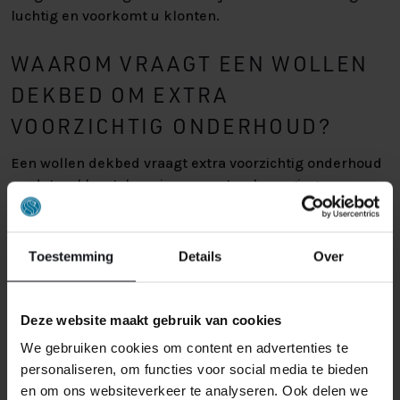
luchtig en voorkomt u klonten.
WAAROM VRAAGT EEN WOLLEN
DEKBED OM EXTRA
VOORZICHTIG ONDERHOUD?
Een wollen dekbed vraagt extra voorzichtig onderhoud
omdat wol kwetsbaar is voor water, beweging en
temperatuurverschillen. Wol bevat lanoline en kan
vervormen of krimpen bij verkeerd wassen. Voorzichtig
professioneel reinigen helpt de natuurlijke
Toestemming
Details
Over
eigenschappen van wol beter te behouden.
WANNEER IS PROFESSIONEEL
Deze website maakt gebruik van cookies
REINIGEN BETER DAN THUIS
We gebruiken cookies om content en advertenties te
personaliseren, om functies voor social media te bieden
WASSEN?
en om ons websiteverkeer te analyseren. Ook delen we