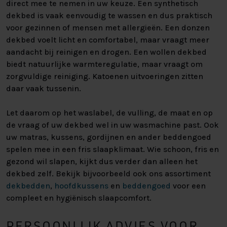
direct mee te nemen in uw keuze. Een synthetisch
dekbed is vaak eenvoudig te wassen en dus praktisch
voor gezinnen of mensen met allergieën. Een donzen
dekbed voelt licht en comfortabel, maar vraagt meer
aandacht bij reinigen en drogen. Een wollen dekbed
biedt natuurlijke warmteregulatie, maar vraagt om
zorgvuldige reiniging. Katoenen uitvoeringen zitten
daar vaak tussenin.
Let daarom op het waslabel, de vulling, de maat en op
de vraag of uw dekbed wel in uw wasmachine past. Ook
uw matras, kussens, gordijnen en ander beddengoed
spelen mee in een fris slaapklimaat. Wie schoon, fris en
gezond wil slapen, kijkt dus verder dan alleen het
dekbed zelf. Bekijk bijvoorbeeld ook ons assortiment
dekbedden
,
hoofdkussens
en
beddengoed
voor een
compleet en hygiënisch slaapcomfort.
PERSOONLIJK ADVIES VOOR