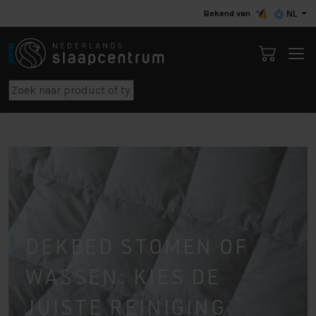
Bekend van
NL
DEKBED STOMEN OF
WASSEN: KIES DE
JUISTE REINIGING