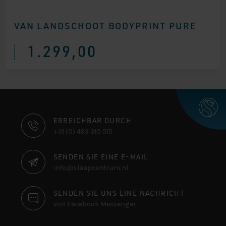
VAN LANDSCHOOT BODYPRINT PURE
1.299,00
KONTAKTINFORMATIONEN
ERREICHBAR DURCH
+31 (0) 493 310 515
SENDEN SIE EINE E-MAIL
info@slaapcentrum.nl
SENDEN SIE UNS EINE NACHRICHT
von Facebook Messenger