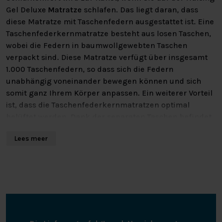
Gel Deluxe
Matratze
schlafen. Das liegt daran, dass
diese Matratze mit Taschenfedern ausgestattet ist. Eine
Taschenfederkernmatratze besteht aus losen Taschen,
wobei die Federn in baumwollgewebten Taschen
verpackt sind. Diese Matratze verfügt über insgesamt
1.000 Taschenfedern, so dass sich die Federn
unabhängig voneinander bewegen können und sich
somit ganz Ihrem Körper anpassen. Ein weiterer Vorteil
ist, dass die Taschenfederkernmatratzen optimal
belüftet werden. Dank der separaten Taschen befindet
sich ein Luftkanal in der Matratze. So bleibt die
Lees meer
Matratze nicht nur bequem, sondern auch immer schön
frisch.
Die Hälsing Gel Deluxe Matratze enthält 7
Komfortzonen, die das Liegen noch angenehmer
machen. Bei diesen Komfortzonen handelt es sich um
weichere Teile der Matratze, die sich auf der Höhe der