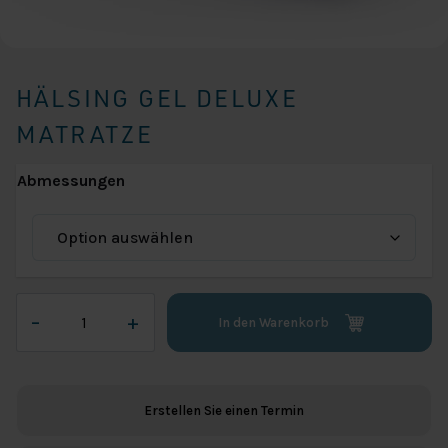
HÄLSING GEL DELUXE
MATRATZE
Abmessungen
Hälsing
–
+
In den Warenkorb
Gel
Deluxe
Matratze
Menge
Erstellen Sie einen Termin