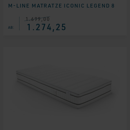
M-LINE MATRATZE ICONIC LEGEND 8
1.699,00
Ursprünglicher
Aktueller
1.274,25
Preis
Preis
AB:
war:
ist:
€ 1.699,00
€ 1.274,25.