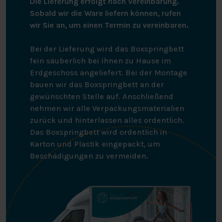
Die Lieferung erfolgt nach Vereinbarung.
schwereren Körperteile befinden. Weil sie weicher sind,
Sobald wir die Ware liefern können, rufen
sinken die Komfortzonen weiter ein. Dadurch liegen Sie
wir Sie an, um einen Termin zu vereinbaren.
stabiler und Ihre Wirbelsäule bleibt gerade. Die
Taschenfederkernmatratze verhilft Ihnen also zu einem
Bei der Lieferung wird das Boxspringbett
bequemen Schlaf. Außerdem beugt sie körperlichen
fein säuberlich bei Ihnen zu Hause im
Beschwerden vor, die durch eine falsche Liegeposition
Erdgeschoss angeliefert. Bei der Montage
entstehen. Bei dieser Matratze können Sie zwischen
bauen wir das Boxspringbett an der
den Härtegraden mittel (bis 85 kg) und fest (ab 85 kg)
gewünschten Stelle auf. Anschließend
wählen.
nehmen wir alle Verpackungsmaterialien
zurück und hinterlassen alles ordentlich.
Bezugsschicht
Das Boxspringbett wird ordentlich in
Karton und Plastik eingepackt, um
Diese Matratze verfügt über eine Deckschicht aus
Beschädigungen zu vermeiden.
hochwertigem Gelschaum, die auf beiden Seiten der
Matratze 40 mm dick ist. Gelschaum hat eine offene
Zellstruktur, die für eine optimale Belüftung sorgt. Der
Gelschaum ist etwas weicher, so dass er sich optimal an
Ihren Körper anschmiegt.