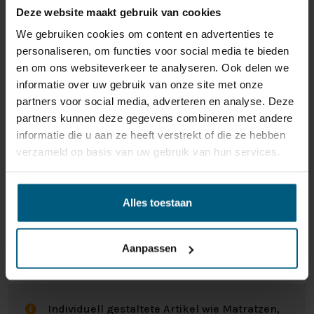
Drehen Sie die Matratze einmal im Monat. Ein kleiner
Deze website maakt gebruik van cookies
Aufwand, aber er sorgt dafür, dass die Matratze so
We gebruiken cookies om content en advertenties te
lange wie möglich frisch bleibt!
personaliseren, om functies voor social media te bieden
en om ons websiteverkeer te analyseren. Ook delen we
Die perfekte Matratze finden Sie natürlich bei
informatie over uw gebruik van onze site met onze
Nederlands Slaapcentrum. Möchten Sie unser
partners voor social media, adverteren en analyse. Deze
Sortiment mit eigenen Augen sehen, brauchen Sie eine
partners kunnen deze gegevens combineren met andere
persönliche Beratung oder haben Sie sonstige Fragen?
informatie die u aan ze heeft verstrekt of die ze hebben
Dann sind Sie jederzeit in einer unserer Filialen
verzameld op basis van uw gebruik van hun services.
willkommen!
In der Übersicht auf der rechten Seite finden Sie alle
Alles toestaan
Spezifikationen. Sind Sie interessiert? Nehmen Sie
Kontakt mit uns auf, wenn Sie Fragen haben oder eine
Beratung wünschen, oder kommen Sie in einem unserer
Aanpassen
ONS RETOURBELEID
Geschäfte vorbei!
Individuell gestaltete Artikel wie Matratzen,