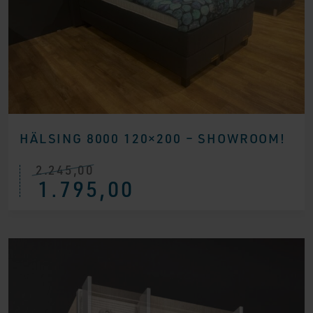
HÄLSING 8000 120×200 – SHOWROOM!
2.245,00
Ursprünglicher
Aktueller
1.795,00
Preis
Preis
war:
ist:
€ 2.245,00
€ 1.795,00.