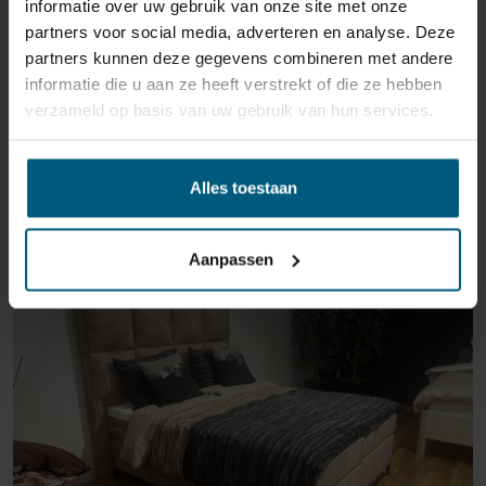
informatie over uw gebruik van onze site met onze
partners voor social media, adverteren en analyse. Deze
partners kunnen deze gegevens combineren met andere
informatie die u aan ze heeft verstrekt of die ze hebben
verzameld op basis van uw gebruik van hun services.
ÄHNLICHE PRODUKTE
Alles toestaan
Aanpassen
AUSSTELLUNGSRAUM MAASTRICHT