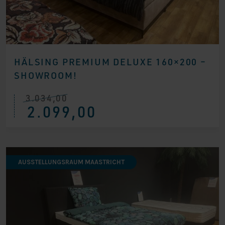
HÄLSING PREMIUM DELUXE 160×200 –
SHOWROOM!
3.034,00
Ursprünglicher
Aktueller
2.099,00
Preis
Preis
war:
ist:
€ 3.034,00
€ 2.099,00.
AUSSTELLUNGSRAUM MAASTRICHT