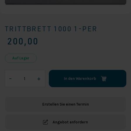
TRITTBRETT 1000 1-PER
200,00
Auf Lager
Trittbrett
–
+
In den Warenkorb
1000
1-
per
Menge
Erstellen Sie einen Termin
Angebot anfordern