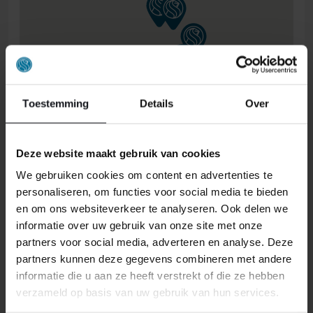
Toestemming
Details
Over
Deze website maakt gebruik van cookies
ONS RETOURBELEID
We gebruiken cookies om content en advertenties te
personaliseren, om functies voor social media te bieden
Individuell gestaltete Artikel wie Matratzen,
en om ons websiteverkeer te analyseren. Ook delen we
Lattenroste, Obermatratzen und Boxspring-
informatie over uw gebruik van onze site met onze
Sets fallen NICHT unter die
partners voor social media, adverteren en analyse. Deze
Rückgabebestimmungen und können von
partners kunnen deze gegevens combineren met andere
uns nicht zurückgenommen werden.
informatie die u aan ze heeft verstrekt of die ze hebben
verzameld op basis van uw gebruik van hun services.