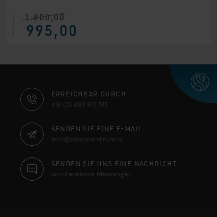
1.800,00
Ursprünglicher
Aktueller
995,00
Preis
Preis
war:
ist:
€ 1.800,00
€ 995,00.
KONTAKTINFORMATIONEN
ERREICHBAR DURCH
+31 (0) 493 310 515
SENDEN SIE EINE E-MAIL
info@slaapcentrum.nl
SENDEN SIE UNS EINE NACHRICHT
von Facebook Messenger