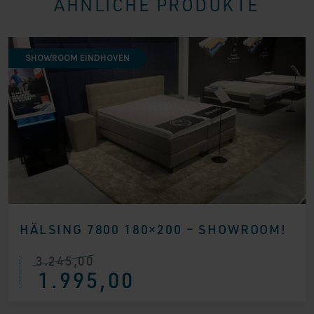
ÄHNLICHE PRODUKTE
SHOWROOM EINDHOVEN
HÄLSING 7800 180×200 – SHOWROOM!
3.245,00
Ursprünglicher
Aktueller
1.995,00
Preis
Preis
war:
ist:
€ 3.245,00
€ 1.995,00.