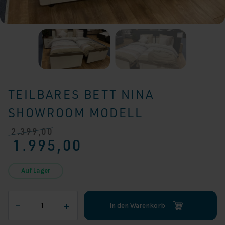
TEILBARES BETT NINA
SHOWROOM MODELL
2.399,00
Ursprünglicher
Aktueller
1.995,00
Preis
Preis
war:
ist:
€ 2.399,00
€ 1.995,00.
Auf Lager
Teilbares
–
+
In den Warenkorb
Bett
Nina