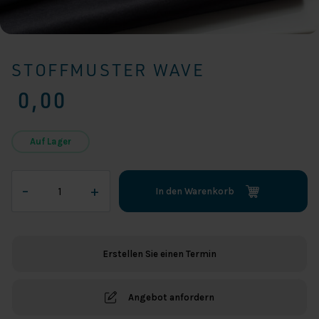
STOFFMUSTER WAVE
0,00
Auf Lager
Stoffmuster
–
+
In den Warenkorb
Wave
Menge
Erstellen Sie einen Termin
Angebot anfordern