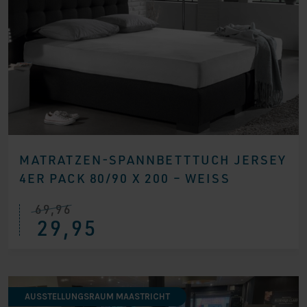
MATRATZEN-SPANNBETTTUCH JERSEY
4ER PACK 80/90 X 200 – WEISS
69,96
Ursprünglicher
Aktueller
29,95
Preis
Preis
war:
ist:
€ 69,96
€ 29,95.
AUSSTELLUNGSRAUM MAASTRICHT