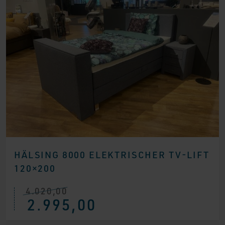
HÄLSING 8000 ELEKTRISCHER TV-LIFT
120×200
4.020,00
Ursprünglicher
Aktueller
2.995,00
Preis
Preis
war:
ist:
€ 4.020,00
€ 2.995,00.