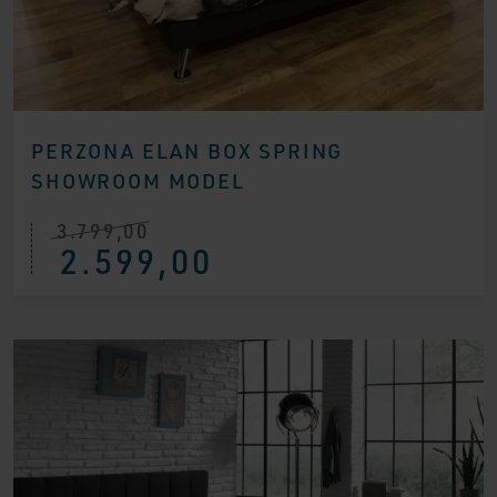
PERZONA ELAN BOX SPRING
SHOWROOM MODEL
3.799,00
Ursprünglicher
Aktueller
2.599,00
Preis
Preis
war:
ist:
€ 3.799,00
€ 2.599,00.