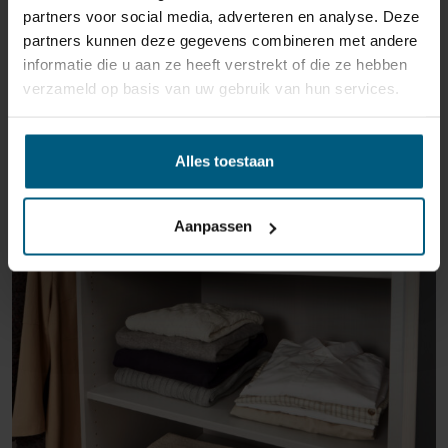
partners voor social media, adverteren en analyse. Deze
partners kunnen deze gegevens combineren met andere
informatie die u aan ze heeft verstrekt of die ze hebben
verzameld op basis van uw gebruik van hun services.
Alles toestaan
ÄHNLICHE PRODUKTE
Aanpassen