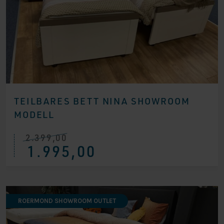
TEILBARES BETT NINA SHOWROOM
MODELL
2.399,00
Ursprünglicher
Aktueller
1.995,00
Preis
Preis
war:
ist:
€ 2.399,00
€ 1.995,00.
ROERMOND SHOWROOM OUTLET