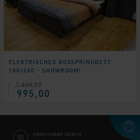
ELEKTRISCHES BOXSPRINGBETT
180×200 – SHOWROOM!
1.800,00
Ursprünglicher
Aktueller
995,00
Preis
Preis
war:
ist:
€ 1.800,00
€ 995,00.
KONTAKTINFORMATIONEN
ERREICHBAR DURCH