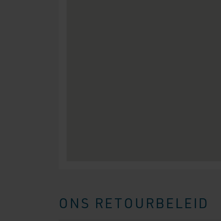
andere Fragen? 
vorbeizuschaue
In der Übersicht 
Dann kontaktier
in einem unserer
ONS RETOURBELEID