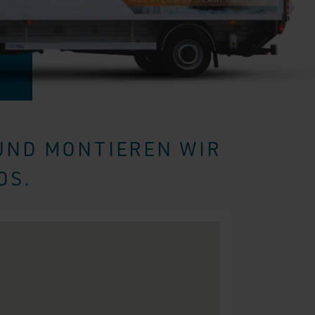
m2
 Dacron pro
,
em bequem und
 der
bis zu 60 Grad
 UND MONTIEREN WIR
TRATZE
OS.
dass die
glich die
illst du unser
g oder hast du