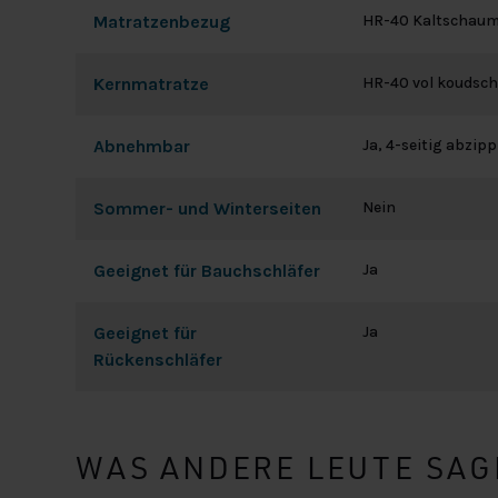
Matratzenbezug
HR-40 Kaltschaum
Kernmatratze
HR-40 vol koudsc
Abnehmbar
Ja, 4-seitig abzip
Sommer- und Winterseiten
Nein
Geeignet für Bauchschläfer
Ja
Geeignet für
Ja
Rückenschläfer
WAS ANDERE LEUTE SAG