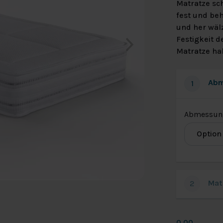
UNSERE FAVORITEN
UNSERE FAVORITEN
ONZE FAVO'S
Matratze sc
fest und beh
und her wälz
Festigkeit d
Matratze ha
Abm
1
Abmessun
Mat
2
0,00