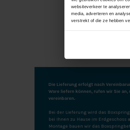
Eine Kaltschaum
websiteverkeer te analyseren
dich die ganze N
media, adverteren en analys
Festigkeit des 
verstrekt of die ze hebben v
KALTSC
Lees meer
Der Kern diese
eine offene Zel
Luftzirkulation.
Kaltschaum fest 
ein!
Die Lieferung erfolgt nach Vereinbaru
DER MA
Ware liefern können, rufen wir Sie an
vereinbaren.
Der Matratzenbe
gefertigt. Mit 
Bei der Lieferung wird das Boxspring
aus nachhaltigen
bei Ihnen zu Hause im Erdgeschoss an
milbenhemmend u
Montage bauen wir das Boxspringbe
Feuchtigkeitsau