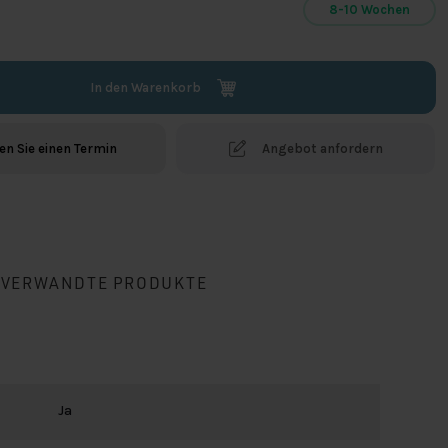
8-10 Wochen
In den Warenkorb
en Sie einen Termin
Angebot anfordern
VERWANDTE PRODUKTE
Ja