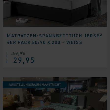
MATRATZEN-SPANNBETTTUCH JERSEY
4ER PACK 80/90 X 200 – WEISS
69,96
Ursprünglicher
Aktueller
29,95
Preis
Preis
war:
ist:
€ 69,96
€ 29,95.
AUSSTELLUNGSRAUM MAASTRICHT