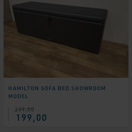
HAMILTON SOFA BED SHOWROOM
MODEL
299,00
Ursprünglicher
Aktueller
199,00
Preis
Preis
war:
ist:
€ 299,00
€ 199,00.