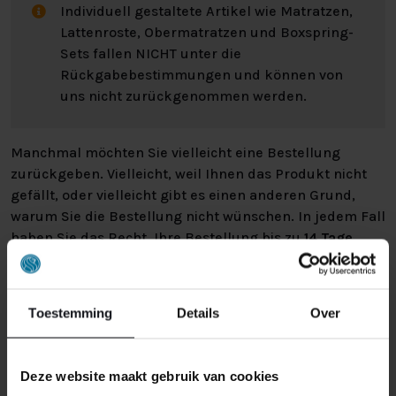
Individuell gestaltete Artikel wie Matratzen,
Lattenroste, Obermatratzen und Boxspring-
Sets fallen NICHT unter die
Rückgabebestimmungen und können von
uns nicht zurückgenommen werden.
Manchmal möchten Sie vielleicht eine Bestellung
zurückgeben. Vielleicht, weil Ihnen das Produkt nicht
gefällt, oder vielleicht gibt es einen anderen Grund,
warum Sie die Bestellung nicht wünschen. In jedem Fall
haben Sie das Recht, Ihre Bestellung bis zu
14 Tage
nach Erhalt ohne Angabe von Gründen zu widerrufen
.
Bitte behandeln Sie das Produkt sorgfältig und
vergewissern Sie sich, dass es richtig verpackt ist, wenn
Toestemming
Details
Over
Sie es zurückschicken. Wenn das Produkt beschädigt
ist oder die Verpackung mehr als nötig beschädigt ist,
können wir Ihnen diese Wertminderung des Produkts
Deze website maakt gebruik van cookies
in Rechnung stellen.