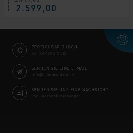
Ursprünglicher
Aktueller
2.599,00
Preis
Preis
war:
ist:
€ 3.799,00
€ 2.599,00.
KONTAKTINFORMATIONEN
ERREICHBAR DURCH
+31 (0) 493 310 515
SENDEN SIE EINE E-MAIL
info@slaapcentrum.nl
SENDEN SIE UNS EINE NACHRICHT
von Facebook Messenger