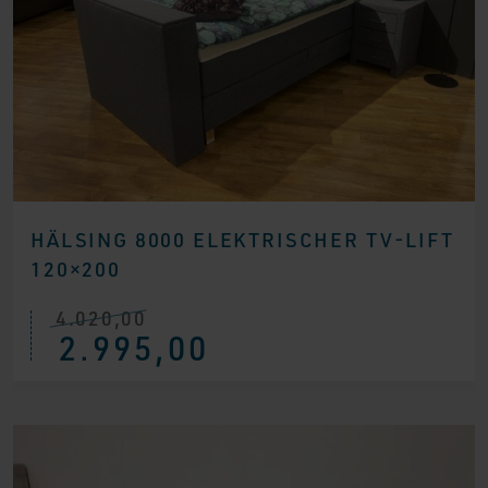
HÄLSING 8000 ELEKTRISCHER TV-LIFT
120×200
4.020,00
Ursprünglicher
Aktueller
2.995,00
Preis
Preis
war:
ist:
€ 4.020,00
€ 2.995,00.