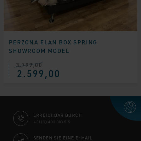
PERZONA ELAN BOX SPRING
SHOWROOM MODEL
3.799,00
Ursprünglicher
Aktueller
2.599,00
Preis
Preis
war:
ist:
€ 3.799,00
€ 2.599,00.
KONTAKTINFORMATIONEN
ERREICHBAR DURCH
+31 (0) 493 310 515
SENDEN SIE EINE E-MAIL