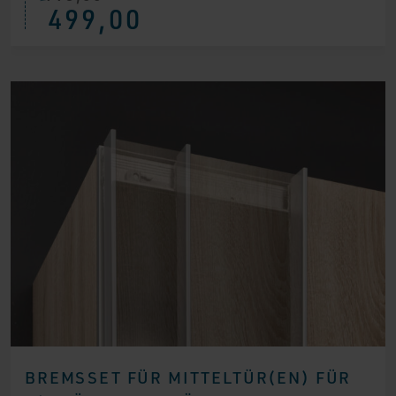
499,00
Preis
Preis
war:
ist:
€ 995,00
€ 499,00.
BREMSSET FÜR MITTELTÜR(EN) FÜR