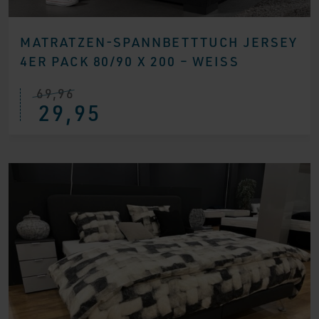
MATRATZEN-SPANNBETTTUCH JERSEY
4ER PACK 80/90 X 200 – WEISS
69,96
Ursprünglicher
Aktueller
29,95
Preis
Preis
war:
ist:
€ 69,96
€ 29,95.