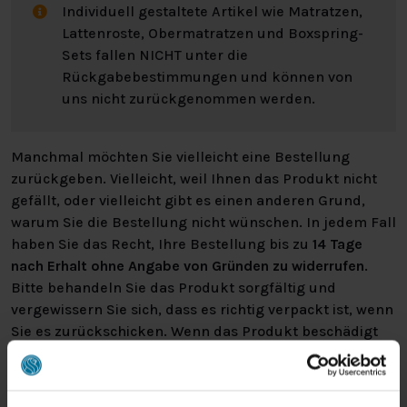
Individuell gestaltete Artikel wie Matratzen,
Lattenroste, Obermatratzen und Boxspring-
Sets fallen NICHT unter die
Rückgabebestimmungen und können von
uns nicht zurückgenommen werden.
Manchmal möchten Sie vielleicht eine Bestellung
zurückgeben. Vielleicht, weil Ihnen das Produkt nicht
gefällt, oder vielleicht gibt es einen anderen Grund,
warum Sie die Bestellung nicht wünschen. In jedem Fall
haben Sie das Recht, Ihre Bestellung bis zu
14 Tage
nach Erhalt ohne Angabe von Gründen zu widerrufen
.
Bitte behandeln Sie das Produkt sorgfältig und
vergewissern Sie sich, dass es richtig verpackt ist, wenn
Sie es zurückschicken. Wenn das Produkt beschädigt
ist oder die Verpackung mehr als nötig beschädigt ist,
können wir Ihnen diese Wertminderung des Produkts
in Rechnung stellen.