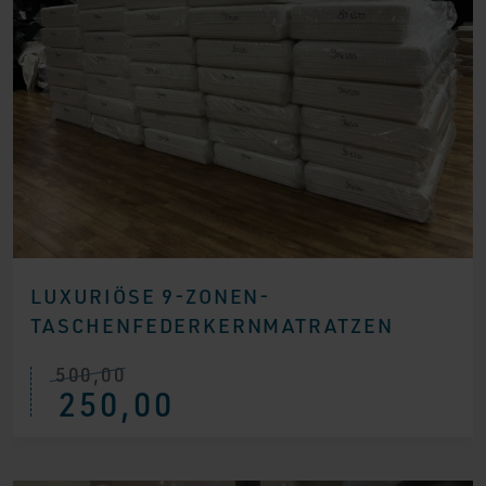
LUXURIÖSE 9-ZONEN-
TASCHENFEDERKERNMATRATZEN
500,00
Ursprünglicher
Aktueller
250,00
Preis
Preis
war:
ist:
€ 500,00
€ 250,00.