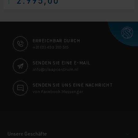
war:
ist:
€ 4.020,00
€ 2.995,00.
KONTAKTINFORMATIONEN
ERREICHBAR DURCH
+31 (0) 493 310 515
SENDEN SIE EINE E-MAIL
info@slaapcentrum.nl
SENDEN SIE UNS EINE NACHRICHT
von Facebook Messenger
Unsere Geschäfte