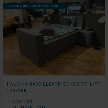
AUSSTELLUNGSRAUM MAASTRICHT
HÄLSING 8000 ELEKTRISCHER TV-LIFT
120×200
4.020,00
Ursprünglicher
Aktueller
2.995,00
Preis
Preis