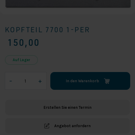
KOPFTEIL 7700 1-PER
150,00
Auf Lager
Kopfteil
–
+
In den Warenkorb
7700
1-
per
Menge
Erstellen Sie einen Termin
Angebot anfordern