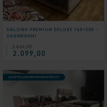
HÄLSING PREMIUM DELUXE 160×200 –
SHOWROOM!
3.034,00
Ursprünglicher
Aktueller
2.099,00
Preis
Preis
war:
ist:
€ 3.034,00
€ 2.099,00.
AUSSTELLUNGSRAUM MAASTRICHT