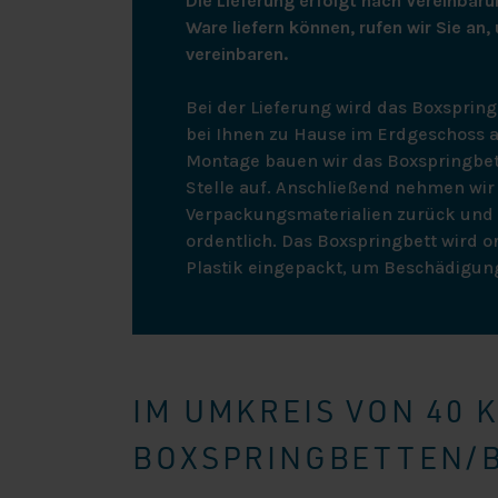
Die Lieferung erfolgt nach Vereinbaru
Ware liefern können, rufen wir Sie an
vereinbaren.
Bei der Lieferung wird das Boxspring
bei Ihnen zu Hause im Erdgeschoss an
Montage bauen wir das Boxspringbe
Stelle auf. Anschließend nehmen wir 
Verpackungsmaterialien zurück und h
ordentlich. Das Boxspringbett wird o
Plastik eingepackt, um Beschädigun
IM UMKREIS VON 40 
BOXSPRINGBETTEN/BE