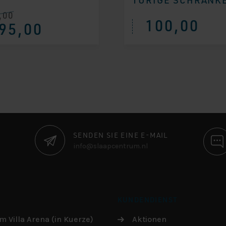
,00
icher
100,00
95,00
0
.
EN
SENDEN SIE EINE E-MAIL
info@slaapcentrum.nl
KUNDENDIENST
Villa Arena (in Kuerze)
Aktionen