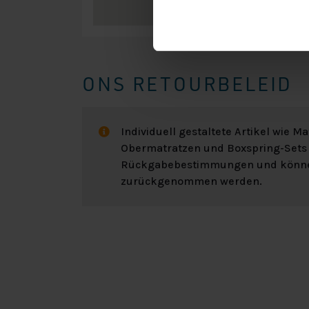
ONS RETOURBELEID
Individuell gestaltete Artikel wie Ma
Obermatratzen und Boxspring-Sets 
Rückgabebestimmungen und können
zurückgenommen werden.