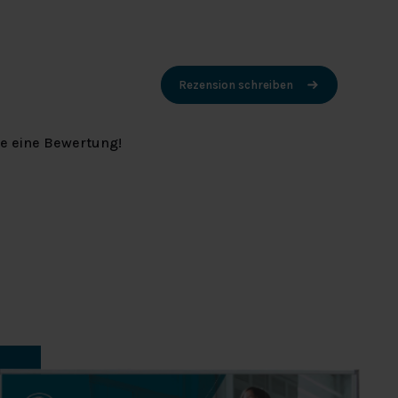
E
Rezension schreiben
ie eine Bewertung!