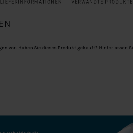
LIEFERINFORMATIONEN
VERWANDTE PRODUKT
EN
gen vor. Haben Sie dieses Produkt gekauft? Hinterlassen S