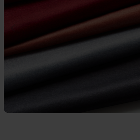
Höhenverstellbare Boxspringbetten
Ledikanten
Molton-Spannbettlaken
Vollschaum
Split-Topper
Trennbare Boxspringbetten
Seniorenbetten
Splittopper-Spannbettlaken
Traumschaum-Topper
Web-Only Boxspringbetten
Teilbare Betten
Topper-Spannbettlaken
Zweifler Boxspringbett
Zierkissen