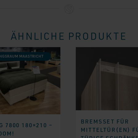
ÄHNLICHE PRODUKTE
NGSRAUM MAASTRICHT
BREMSSET FÜR
G 7800 180×210 –
MITTELTÜR(EN) F
OOM!
TÜRIGE SCHRÄNK