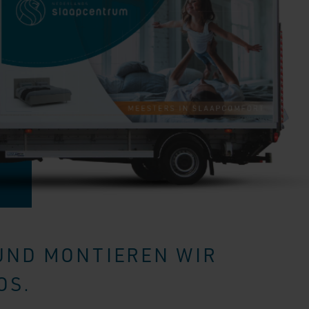
 UND MONTIEREN WIR
OS.