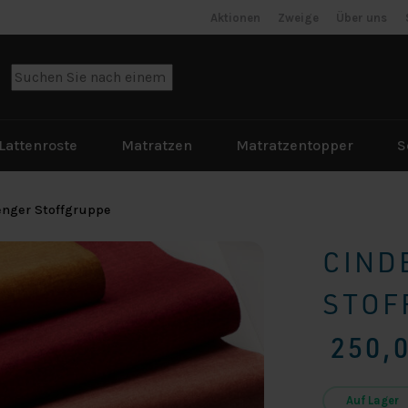
Aktionen
Zweige
Über uns
Lattenroste
Matratzen
Matratzentopper
S
enger Stoffgruppe
TIPS
TIPS
TIPS
TIPS
TIPS
TIPS
TIPS
CIND
Welche Art von Matratze oder Topper passt zu mir?
Dein Bett winterfest machen?
Welche Bettdeckengröße passt zu meiner
Dein Boxspringbett individuell gestalten -
Welche Art von Matratze oder Topper passt zu mir?
Welche Art von Matratze oder Topper passt zu mir?
Wie sieht der ideale Schrank für dein
STOF
Matratze?
Optionen und Möglichkeiten.
Schlafzimmer aus?
Boxspring mit TV-Lift: ein Muss für das moderne
Welche Bettdeckengröße passt zu meiner
Welche Bettdeckengröße passt zu meiner
Rückenschmerzen im Bett? Diese Tipps
Schlafzimmer
Matratze?
Matratze?
verbessern Ihren Schlaf.
Die größten Schlafmythen: Was hilft wirklich für
Erleichtern Sie sich das Leben mit einem
Wie sorge ich für ein aufgeräumtes Schlafzimmer?
250,
einen besseren Schlaf?
elektrischen Boxspringbett.
Rückenschmerzen, hart oder weich schlafen?
Die größten Schlafmythen: Was hilft wirklich für
UNSERE FAVORITEN
ONZE FAVO'S
UNSERE FAVORITEN
UNSERE FAVORITEN
einen besseren Schlaf?
Dein Bett winterfest machen?
Auf Lager