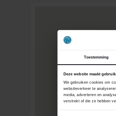
Toestemming
Deze website maakt gebruik
We gebruiken cookies om cont
websiteverkeer te analyseren
media, adverteren en analys
verstrekt of die ze hebben v