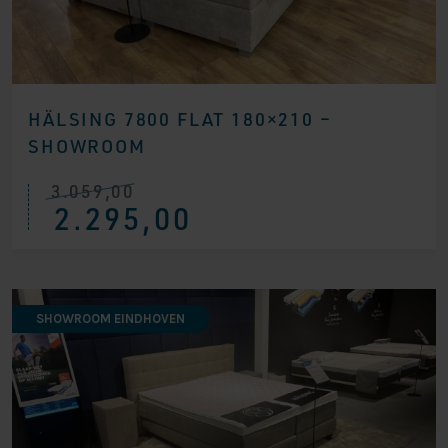
HÄLSING 7800 FLAT 180×210 –
SHOWROOM
3.059,00
Ursprünglicher
Aktueller
2.295,00
Preis
Preis
war:
ist:
€ 3.059,00
€ 2.295,00.
SHOWROOM EINDHOVEN