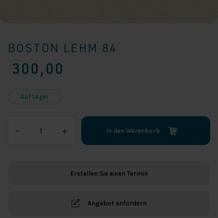
BOSTON LEHM 84
300,00
Auf Lager
Boston
–
+
In den Warenkorb
Lehm
84
Menge
Erstellen Sie einen Termin
Angebot anfordern