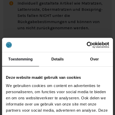
Individuell gestaltete Artikel wie Matratzen,
Lattenroste, Obermatratzen und Boxspring-
Sets fallen NICHT unter die
Rückgabebestimmungen und können von
uns nicht zurückgenommen werden.
Manchmal möchten Sie vielleicht eine Bestellung
zurückgeben. Vielleicht, weil Ihnen das Produkt nicht
gefällt, oder vielleicht gibt es einen anderen Grund,
Toestemming
Details
Over
warum Sie die Bestellung nicht wünschen. In jedem Fall
haben Sie das Recht, Ihre Bestellung bis zu
14 Tage
nach Erhalt ohne Angabe von Gründen zu widerrufen
.
Deze website maakt gebruik van cookies
Bitte behandeln Sie das Produkt sorgfältig und
We gebruiken cookies om content en advertenties te
vergewissern Sie sich, dass es richtig verpackt ist, wenn
personaliseren, om functies voor social media te bieden
Sie es zurückschicken. Wenn das Produkt beschädigt
en om ons websiteverkeer te analyseren. Ook delen we
ist oder die Verpackung mehr als nötig beschädigt ist,
informatie over uw gebruik van onze site met onze
können wir Ihnen diese Wertminderung des Produkts
partners voor social media, adverteren en analyse. Deze
in Rechnung stellen.