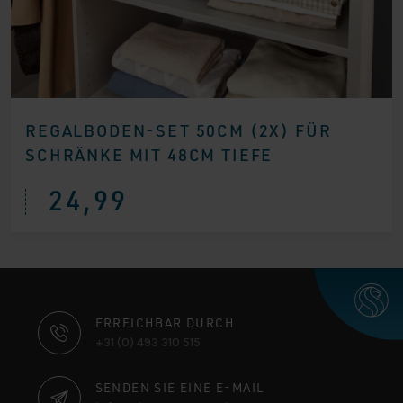
REGALBODEN-SET 50CM (2X) FÜR
SCHRÄNKE MIT 48CM TIEFE
24,99
KONTAKTINFORMATIONEN
ERREICHBAR DURCH
+31 (0) 493 310 515
SENDEN SIE EINE E-MAIL