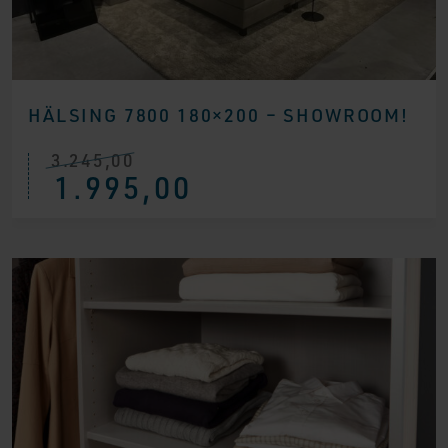
HÄLSING 7800 180×200 – SHOWROOM!
3.245,00
Ursprünglicher
Aktueller
1.995,00
Preis
Preis
war:
ist:
€ 3.245,00
€ 1.995,00.