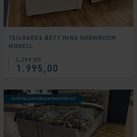
TEILBARES BETT NINA SHOWROOM
MODELL
2.399,00
Ursprünglicher
Aktueller
1.995,00
Preis
Preis
war:
ist:
€ 2.399,00
€ 1.995,00.
AUSSTELLUNGSRAUM MAASTRICHT