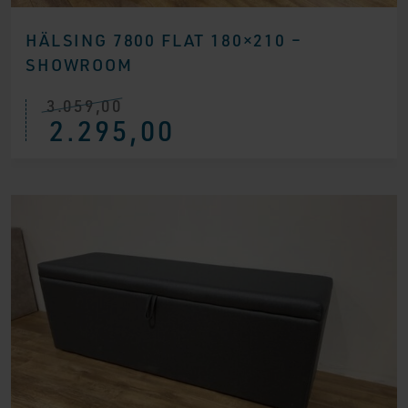
HÄLSING 7800 FLAT 180×210 –
SHOWROOM
3.059,00
Ursprünglicher
Aktueller
2.295,00
Preis
Preis
war:
ist:
€ 3.059,00
€ 2.295,00.