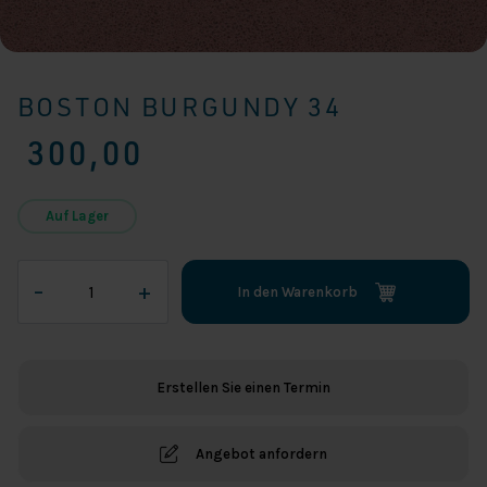
BOSTON BURGUNDY 34
300,00
Auf Lager
Boston
–
+
In den Warenkorb
Burgundy
34
Menge
Erstellen Sie einen Termin
Angebot anfordern