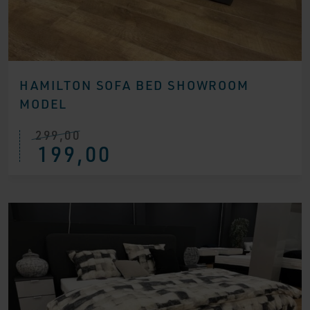
HAMILTON SOFA BED SHOWROOM
MODEL
299,00
Ursprünglicher
Aktueller
199,00
Preis
Preis
war:
ist:
€ 299,00
€ 199,00.