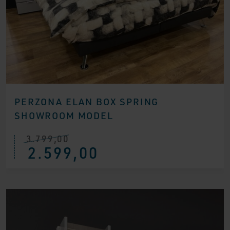
PERZONA ELAN BOX SPRING
SHOWROOM MODEL
3.799,00
Ursprünglicher
Aktueller
2.599,00
Preis
Preis
war:
ist:
€ 3.799,00
€ 2.599,00.