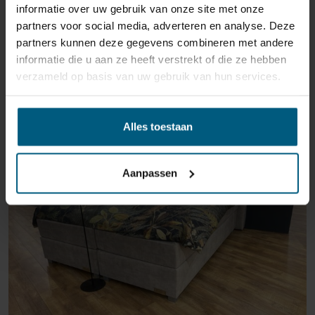
informatie over uw gebruik van onze site met onze
partners voor social media, adverteren en analyse. Deze
partners kunnen deze gegevens combineren met andere
informatie die u aan ze heeft verstrekt of die ze hebben
verzameld op basis van uw gebruik van hun services.
ÄHNLICHE PRODUKTE
Alles toestaan
Aanpassen
AUSSTELLUNGSRAUM MAASTRICHT