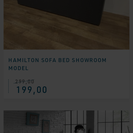
HAMILTON SOFA BED SHOWROOM
MODEL
299,00
Ursprünglicher
Aktueller
199,00
Preis
Preis
war:
ist:
€ 299,00
€ 199,00.