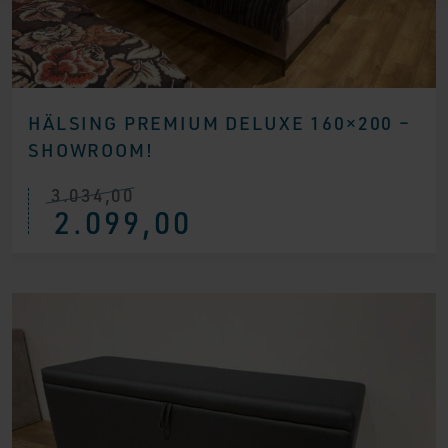
HÄLSING PREMIUM DELUXE 160×200 –
SHOWROOM!
3.034,00
Ursprünglicher
Aktueller
2.099,00
Preis
Preis
war:
ist:
€ 3.034,00
€ 2.099,00.