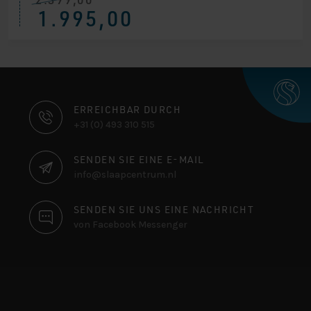
Ursprünglicher
Aktueller
1.995,00
Preis
Preis
war:
ist:
€ 2.399,00
€ 1.995,00.
KONTAKTINFORMATIONEN
ERREICHBAR DURCH
+31 (0) 493 310 515
SENDEN SIE EINE E-MAIL
info@slaapcentrum.nl
SENDEN SIE UNS EINE NACHRICHT
von Facebook Messenger