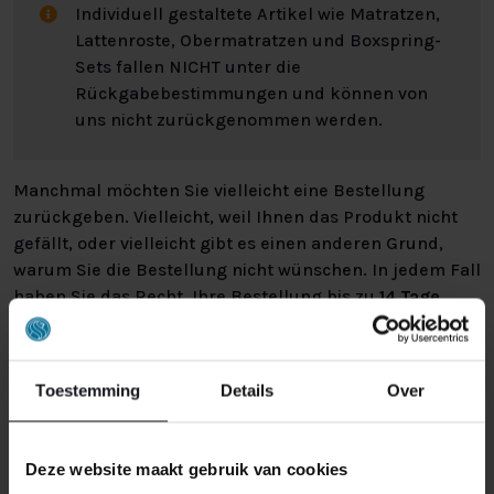
Individuell gestaltete Artikel wie Matratzen,
Lattenroste, Obermatratzen und Boxspring-
Sets fallen NICHT unter die
Rückgabebestimmungen und können von
uns nicht zurückgenommen werden.
Manchmal möchten Sie vielleicht eine Bestellung
zurückgeben. Vielleicht, weil Ihnen das Produkt nicht
gefällt, oder vielleicht gibt es einen anderen Grund,
warum Sie die Bestellung nicht wünschen. In jedem Fall
haben Sie das Recht, Ihre Bestellung bis zu
14 Tage
nach Erhalt ohne Angabe von Gründen zu widerrufen
.
Bitte behandeln Sie das Produkt sorgfältig und
vergewissern Sie sich, dass es richtig verpackt ist, wenn
Toestemming
Details
Over
Sie es zurückschicken. Wenn das Produkt beschädigt
ist oder die Verpackung mehr als nötig beschädigt ist,
können wir Ihnen diese Wertminderung des Produkts
Deze website maakt gebruik van cookies
in Rechnung stellen.