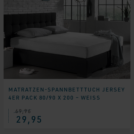
MATRATZEN-SPANNBETTTUCH JERSEY
4ER PACK 80/90 X 200 – WEISS
69,96
Ursprünglicher
Aktueller
29,95
Preis
Preis
war:
ist:
€ 69,96
€ 29,95.