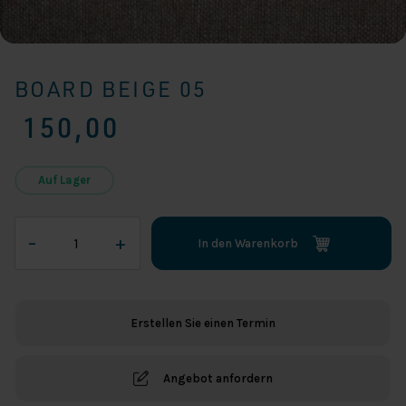
BOARD BEIGE 05
150,00
Auf Lager
Board
–
+
In den Warenkorb
Beige
05
Menge
Erstellen Sie einen Termin
Angebot anfordern