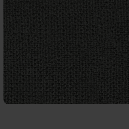
Höhenverstellbare Boxspringbetten
Ledikanten
Molton-Spannbettlaken
Vollschaum
Split-Topper
Trennbare Boxspringbetten
Seniorenbetten
Splittopper-Spannbettlaken
Traumschaum-Topper
Web-Only Boxspringbetten
Teilbare Betten
Topper-Spannbettlaken
Zweifler Boxspringbett
Zierkissen