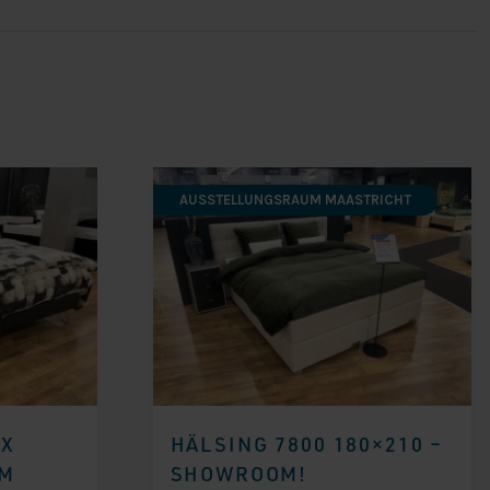
AUSSTELLUNGSRAUM MAASTRICHT
OX
HÄLSING 7800 180×210 –
OM
SHOWROOM!