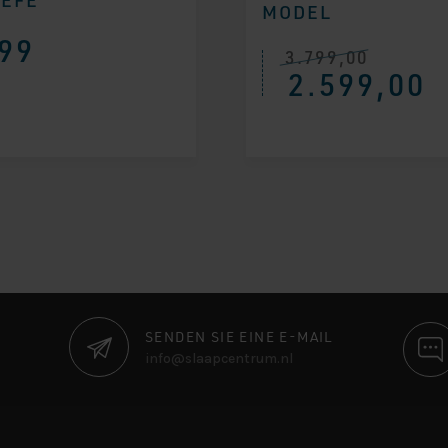
MODEL
99
3.799,00
Ursprünglicher
Aktueller
2.599,00
Preis
Preis
war:
ist:
€ 3.799,00
€ 2.599,00.
EN
SENDEN SIE EINE E-MAIL
info@slaapcentrum.nl