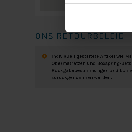
ONS RETOURBELEID
Individuell gestaltete Artikel wie Ma
Obermatratzen und Boxspring-Sets 
Rückgabebestimmungen und können
zurückgenommen werden.