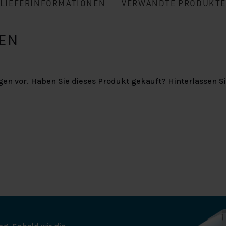
LIEFERINFORMATIONEN
VERWANDTE PRODUKT
EN
gen vor. Haben Sie dieses Produkt gekauft? Hinterlassen S