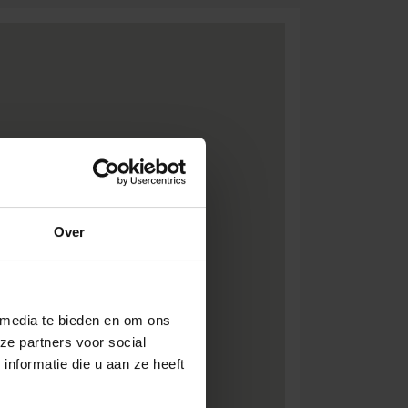
Over
 media te bieden en om ons
ze partners voor social
nformatie die u aan ze heeft