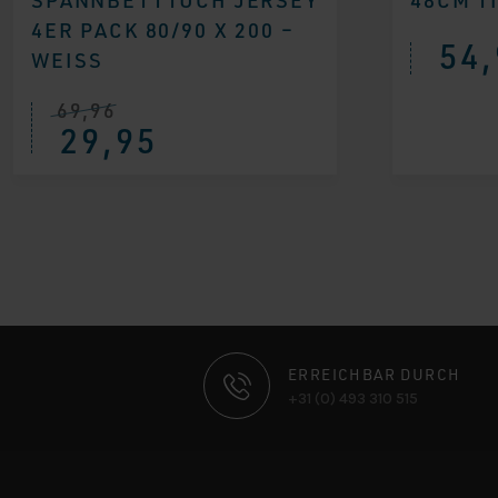
4ER PACK 80/90 X 200 –
54,
WEISS
69,96
Ursprünglicher
Aktueller
29,95
Preis
Preis
war:
ist:
€ 69,96
€ 29,95.
KONTAKTINFORMATION
ERREICHBAR DURCH
+31 (0) 493 310 515