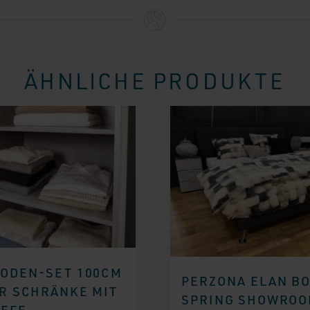
ÄHNLICHE PRODUKTE
ODEN-SET 100CM
PERZONA ELAN B
ÜR SCHRÄNKE MIT
SPRING SHOWRO
IEFE