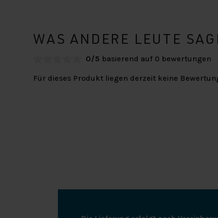
WAS ANDERE LEUTE SAG
0/5
basierend auf 0 bewertungen
Für dieses Produkt liegen derzeit keine Bewertun