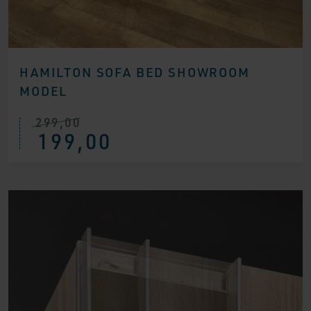
HAMILTON SOFA BED SHOWROOM
MODEL
299,00
Ursprünglicher
Aktueller
199,00
Preis
Preis
war:
ist:
€ 299,00
€ 199,00.