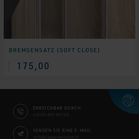
BREMSENSATZ (SOFT CLOSE)
175,00
KONTAKTINFORMATIONEN
ERREICHBAR DURCH
+31 (0) 493 310 515
SENDEN SIE EINE E-MAIL
info@slaapcentrum.nl