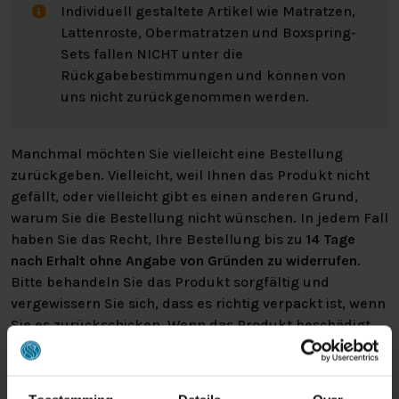
Individuell gestaltete Artikel wie Matratzen,
Lattenroste, Obermatratzen und Boxspring-
Sets fallen NICHT unter die
Rückgabebestimmungen und können von
uns nicht zurückgenommen werden.
Manchmal möchten Sie vielleicht eine Bestellung
zurückgeben. Vielleicht, weil Ihnen das Produkt nicht
gefällt, oder vielleicht gibt es einen anderen Grund,
warum Sie die Bestellung nicht wünschen. In jedem Fall
haben Sie das Recht, Ihre Bestellung bis zu
14 Tage
nach Erhalt ohne Angabe von Gründen zu widerrufen
.
Bitte behandeln Sie das Produkt sorgfältig und
vergewissern Sie sich, dass es richtig verpackt ist, wenn
Sie es zurückschicken. Wenn das Produkt beschädigt
ist oder die Verpackung mehr als nötig beschädigt ist,
können wir Ihnen diese Wertminderung des Produkts
in Rechnung stellen.