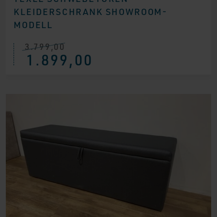
KLEIDERSCHRANK SHOWROOM-
MODELL
3.799,00
Ursprünglicher
Aktueller
1.899,00
Preis
Preis
war:
ist:
€ 3.799,00
€ 1.899,00.