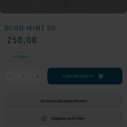
BLOQ MINT 50
250,00
Auf Lager
Bloq
–
+
In den Warenkorb
mint
50
Menge
Erstellen Sie einen Termin
Angebot anfordern