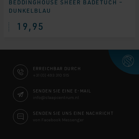
BEDDINGHOUSE SHEER BADETUCH –
DUNKELBLAU
19,95
KONTAKTINFORMATIONEN
ERREICHBAR DURCH
+31 (0) 493 310 515
SENDEN SIE EINE E-MAIL
info@slaapcentrum.nl
SENDEN SIE UNS EINE NACHRICHT
von Facebook Messenger