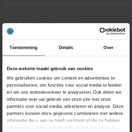
ONS RETOURBELEID
Individuell gestaltete Artikel wie Matratzen,
Toestemming
Details
Over
Lattenroste, Obermatratzen und Boxspring-
Sets fallen NICHT unter die
Rückgabebestimmungen und können von
Deze website maakt gebruik van cookies
uns nicht zurückgenommen werden.
We gebruiken cookies om content en advertenties te
personaliseren, om functies voor social media te bieden
Manchmal möchten Sie vielleicht eine Bestellung
en om ons websiteverkeer te analyseren. Ook delen we
zurückgeben. Vielleicht, weil Ihnen das Produkt nicht
informatie over uw gebruik van onze site met onze
gefällt, oder vielleicht gibt es einen anderen Grund,
partners voor social media, adverteren en analyse. Deze
warum Sie die Bestellung nicht wünschen. In jedem Fall
partners kunnen deze gegevens combineren met andere
haben Sie das Recht, Ihre Bestellung bis zu
14 Tage
informatie die u aan ze heeft verstrekt of die ze hebben
nach Erhalt ohne Angabe von Gründen zu widerrufen
.
verzameld op basis van uw gebruik van hun services.