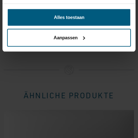
Bitte behandeln Sie das Produkt sorgfältig und
vergewissern Sie sich, dass es richtig verpackt ist, wenn
Sie es zurückschicken. Wenn das Produkt beschädigt
Alles toestaan
ist oder die Verpackung mehr als nötig beschädigt ist,
können wir Ihnen diese Wertminderung des Produkts
Aanpassen
in Rechnung stellen.
ÄHNLICHE PRODUKTE