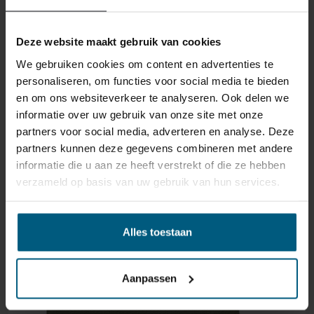
Bitte behandeln Sie das Produkt sorgfältig und
vergewissern Sie sich, dass es richtig verpackt ist, wenn
Deze website maakt gebruik van cookies
Sie es zurückschicken. Wenn das Produkt beschädigt
ist oder die Verpackung mehr als nötig beschädigt ist,
We gebruiken cookies om content en advertenties te
können wir Ihnen diese Wertminderung des Produkts
personaliseren, om functies voor social media te bieden
in Rechnung stellen.
en om ons websiteverkeer te analyseren. Ook delen we
informatie over uw gebruik van onze site met onze
partners voor social media, adverteren en analyse. Deze
partners kunnen deze gegevens combineren met andere
informatie die u aan ze heeft verstrekt of die ze hebben
verzameld op basis van uw gebruik van hun services.
ÄHNLICHE PRODUKTE
Alles toestaan
Aanpassen