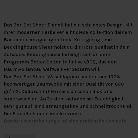
Das 3er-Set Sheer Flanell hat ein schlichtes Design. Mit
ihrer modernen Farbe verleiht diese Kollektion deinem
Bad einen einzigartigen Look. Kurz gesagt, mit
Beddinghouse Sheer holst du dir Hotelqualität in dein
Zuhause. Beddinghouse beteiligt sich an dem
Programm Better Cotton Initiative (BCI), das den
Baumwollanbau weltweit verbessern will.
Das 3er-Set Sheer Waschlappen besteht aus 100%
hochwertiger Baumwolle mit einer Qualität von 600
gr/m2. Dadurch fühlen sie sich schön dick und
superweich an. Außerdem nehmen sie Feuchtigkeit
sehr gut auf, sind atmungsaktiv und schnelltrocknend.
Die Flanelle haben eine luxuriöse
Bordürenverarbeitung und eine praktische Schlaufe.
Sie können mit ähnlichen Farben bei bis zu 60 Grad
gewaschen werden und sind für den Wäschetrockner