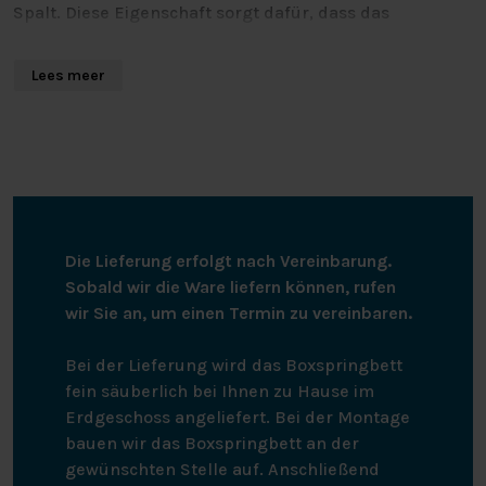
Spalt. Diese Eigenschaft sorgt dafür, dass das
Spannbetttuch perfekt zu Topdeck-Matratzen für
elektrisch verstellbare Betten passt. So können sich die
Lees meer
beiden Kopfteile unabhängig voneinander bewegen.
Das geteilte Topper-Spannbetttuch ist rundum
elastisch und bleibt gut auf der Matratze liegen. Das
Splittopper-Spannbetttuch hat eine gute
Feuchtigkeitsaufnahme und ist von langlebiger
Qualität. Das Spannbetttuch kann bei bis zu 60 Grad
gewaschen werden, ist trocknergeeignet und muss
Die Lieferung erfolgt nach Vereinbarung.
nicht gebügelt werden.
Sobald wir die Ware liefern können, rufen
wir Sie an, um einen Termin zu vereinbaren.
Bei der Lieferung wird das Boxspringbett
fein säuberlich bei Ihnen zu Hause im
Erdgeschoss angeliefert. Bei der Montage
bauen wir das Boxspringbett an der
gewünschten Stelle auf. Anschließend