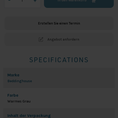
–
+
In den Warenkorb
Jersey
Lycra
Splittopper
Spannbetttuch
Erstellen Sie einen Termin
-
Warm
Grey
Angebot anfordern
Menge
SPECIFICATIONS
Marke
Beddinghouse
Farbe
Warmes Grau
Inhalt der Verpackung