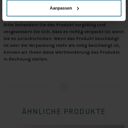
warum Sie die Bestellung nicht wünschen. In jedem Fall
Aanpassen
haben Sie das Recht, Ihre Bestellung bis zu
14 Tage
nach Erhalt ohne Angabe von Gründen zu widerrufen
.
Bitte behandeln Sie das Produkt sorgfältig und
vergewissern Sie sich, dass es richtig verpackt ist, wenn
Sie es zurückschicken. Wenn das Produkt beschädigt
ist oder die Verpackung mehr als nötig beschädigt ist,
können wir Ihnen diese Wertminderung des Produkts
in Rechnung stellen.
ÄHNLICHE PRODUKTE