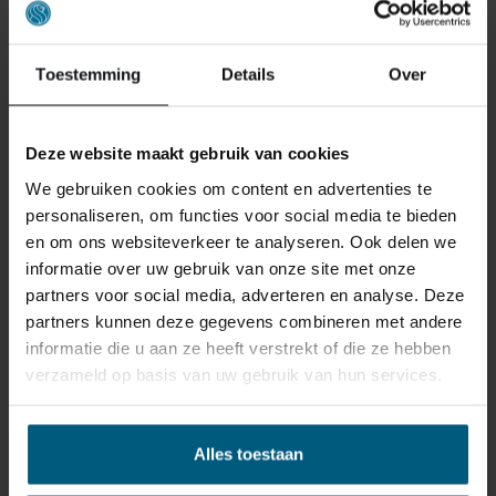
Toestemming
Details
Over
Deze website maakt gebruik van cookies
ONS RETOURBELEID
We gebruiken cookies om content en advertenties te
personaliseren, om functies voor social media te bieden
en om ons websiteverkeer te analyseren. Ook delen we
Individuell gestaltete Artikel wie Matratzen,
informatie over uw gebruik van onze site met onze
Lattenroste, Obermatratzen und Boxspring-
partners voor social media, adverteren en analyse. Deze
Sets fallen NICHT unter die
partners kunnen deze gegevens combineren met andere
Rückgabebestimmungen und können von
informatie die u aan ze heeft verstrekt of die ze hebben
uns nicht zurückgenommen werden.
verzameld op basis van uw gebruik van hun services.
Manchmal möchten Sie vielleicht eine Bestellung
Alles toestaan
zurückgeben. Vielleicht, weil Ihnen das Produkt nicht
gefällt, oder vielleicht gibt es einen anderen Grund,