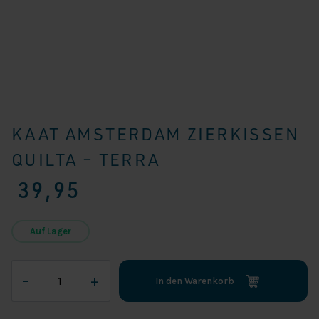
KAAT AMSTERDAM ZIERKISSEN
QUILTA – TERRA
39,95
Auf Lager
KAAT
–
+
In den Warenkorb
Amsterdam
Zierkissen
Quilta