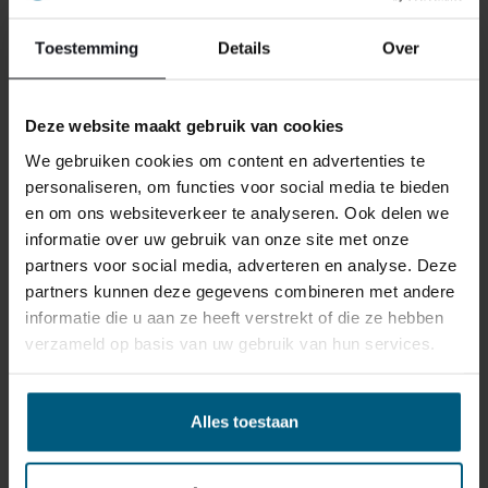
Toestemming
Details
Over
ONS RETOURBELEID
Deze website maakt gebruik van cookies
We gebruiken cookies om content en advertenties te
personaliseren, om functies voor social media te bieden
Individuell gestaltete Artikel wie Matratzen,
en om ons websiteverkeer te analyseren. Ook delen we
Lattenroste, Obermatratzen und Boxspring-
informatie over uw gebruik van onze site met onze
Sets fallen NICHT unter die
partners voor social media, adverteren en analyse. Deze
Rückgabebestimmungen und können von
partners kunnen deze gegevens combineren met andere
uns nicht zurückgenommen werden.
informatie die u aan ze heeft verstrekt of die ze hebben
verzameld op basis van uw gebruik van hun services.
Manchmal möchten Sie vielleicht eine Bestellung
zurückgeben. Vielleicht, weil Ihnen das Produkt nicht
Alles toestaan
gefällt, oder vielleicht gibt es einen anderen Grund,
warum Sie die Bestellung nicht wünschen. In jedem Fall
haben Sie das Recht, Ihre Bestellung bis zu
14 Tage