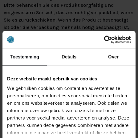
Bitte behandeln Sie das Produkt sorgfältig und
vergewissern Sie sich, dass es richtig verpackt ist, wenn
Sie es zurückschicken. Wenn das Produkt beschädigt
ist oder die Verpackung mehr als nötig beschädigt ist,
können wir Ihnen diese Wertminderung des Produkts
in Rechnung stellen.
Toestemming
Details
Over
Deze website maakt gebruik van cookies
We gebruiken cookies om content en advertenties te
personaliseren, om functies voor social media te bieden
ÄHNLICHE PRODUKTE
en om ons websiteverkeer te analyseren. Ook delen we
informatie over uw gebruik van onze site met onze
partners voor social media, adverteren en analyse. Deze
partners kunnen deze gegevens combineren met andere
informatie die u aan ze heeft verstrekt of die ze hebben