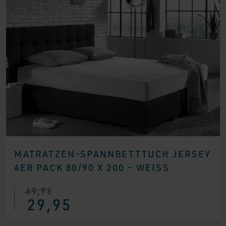
MATRATZEN-SPANNBETTTUCH JERSEY
4ER PACK 80/90 X 200 – WEISS
69,96
Ursprünglicher
Aktueller
29,95
Preis
Preis
war:
ist:
€ 69,96
€ 29,95.