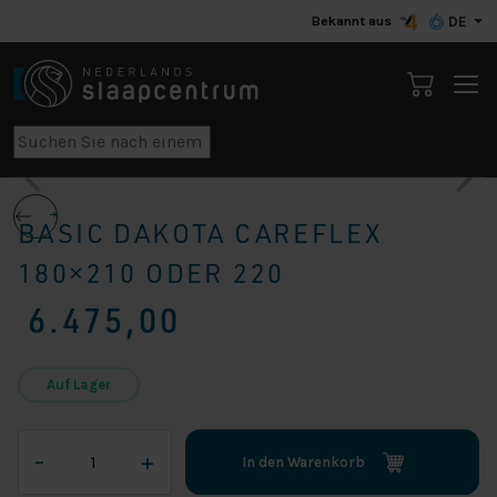
Bekannt aus
DE
BASIC DAKOTA CAREFLEX
180×210 ODER 220
6.475,00
Auf Lager
Basic
–
+
In den Warenkorb
Dakota
Careflex