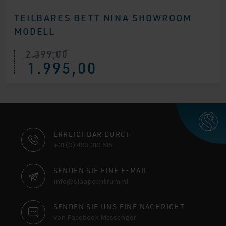
TEILBARES BETT NINA SHOWROOM
MODELL
2.399,00
Ursprünglicher
Aktueller
1.995,00
Preis
Preis
war:
ist:
€ 2.399,00
€ 1.995,00.
KONTAKTINFORMATIONEN
ERREICHBAR DURCH
+31 (0) 493 310 515
SENDEN SIE EINE E-MAIL
info@slaapcentrum.nl
SENDEN SIE UNS EINE NACHRICHT
von Facebook Messenger