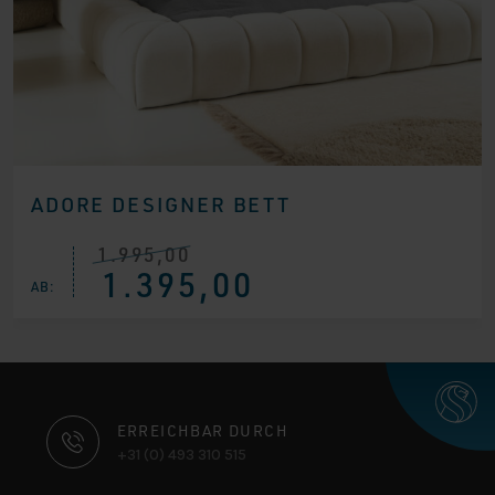
ADORE DESIGNER BETT
1.995,00
Ursprünglicher
Aktueller
1.395,00
Preis
Preis
AB:
war:
ist:
€ 1.995,00
€ 1.395,00.
KONTAKTINFORMATIONEN
ERREICHBAR DURCH
+31 (0) 493 310 515