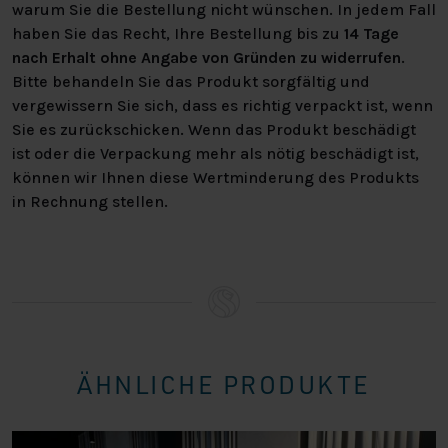
GARANTIE:
warum Sie die Bestellung nicht wünschen. In jedem Fall
haben Sie das Recht, Ihre Bestellung bis zu
14 Tage
Auf das Boxspringbett gibt es standardmäßig 2 Jahre
nach Erhalt ohne Angabe von Gründen zu widerrufen
.
CBW-Garantie.
Bitte behandeln Sie das Produkt sorgfältig und
vergewissern Sie sich, dass es richtig verpackt ist, wenn
BESTELLEN:
Sie es zurückschicken. Wenn das Produkt beschädigt
ist oder die Verpackung mehr als nötig beschädigt ist,
Boxspring bei Slaapcentrum Nederland bestellt? Wir
können wir Ihnen diese Wertminderung des Produkts
liefern das Boxspringbett immer kostenlos zu dir nach
in Rechnung stellen.
Hause. Das tun wir standardmäßig im Erdgeschoss.
ABMESSUNGEN:
Das Boxspring ist in verschiedenen Größen erhältlich. So
kannst du ganz einfach das Boxspringbett auswählen, das
am besten zu deinen Bedürfnissen passt. Du kannst
ÄHNLICHE PRODUKTE
zwischen den folgenden Größen wählen:
140×200 bestehend aus einem Kopfteil, 2 Boxen, 1