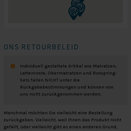
schlankem Design geliefert, das für einen modernen und
stilvollen Look sorgt. Das Kopfteil ist ca. 110 cm hoch. Die
Breite des Kopfteils entspricht dem Breitenmaß des
Boxspringbetts.
DIE BEINE
ONS RETOURBELEID
Das Boxspring wird standardmäßig mit einem Beinset
aus 12 künstlichen Beinen geliefert.
Individuell gestaltete Artikel wie Matratzen,
Lattenroste, Obermatratzen und Boxspring-
WARTUNG
Sets fallen NICHT unter die
Rückgabebestimmungen und können von
Natürlich möchtest du dein komfortables Boxspringbett
uns nicht zurückgenommen werden.
so lange wie möglich genießen. Deshalb empfehlen wir,
die Matratze einmal im Monat zu wenden. Das verhindert
die Bildung von Schlaglöchern in der Matratze und trägt
Manchmal möchten Sie vielleicht eine Bestellung
so zur Lebensdauer deines Boxspringbetts bei.
zurückgeben. Vielleicht, weil Ihnen das Produkt nicht
gefällt, oder vielleicht gibt es einen anderen Grund,