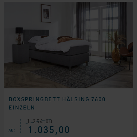
BOXSPRINGBETT HÄLSING 7600
EINZELN
1.254,00
Ursprünglicher
Aktueller
1.035,00
Preis
Preis
AB:
war:
ist: