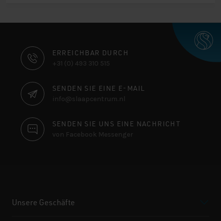
€ 1.254,00
€ 1.035,00.
KONTAKTINFORMATIONEN
ERREICHBAR DURCH
+31 (0) 493 310 515
SENDEN SIE EINE E-MAIL
info@slaapcentrum.nl
SENDEN SIE UNS EINE NACHRICHT
von Facebook Messenger
Unsere Geschäfte