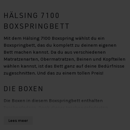
HÄLSING 7100
BOXSPRINGBETT
Mit dem Hälsing 7100 Boxspring wählst du ein
Boxspringbett, das du komplett zu deinem eigenen
Bett machen kannst. Da du aus verschiedenen
Matratzenarten, Obermatratzen, Beinen und Kopfteilen
wählen kannst, ist das Bett ganz auf deine Bedürfnisse
zugeschnitten. Und das zu einem tollen Preis!
DIE BOXEN
Die Boxen in diesem Boxspringbett enthalten
Taschenfedern. Dank dieser taschengefederten
Boxspringbetten liegst du stabiler und bekommst
Lees meer
seltener Beschwerden, wenn du auf der falschen Seite
liegst. Die Box besteht aus einzelnen Taschen, so dass