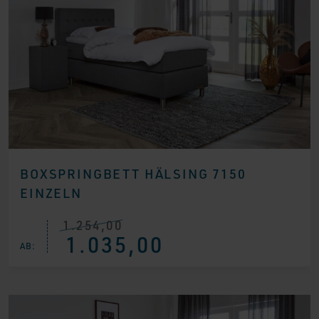
BOXSPRINGBETT HÄLSING 7150
EINZELN
1.254,00
Ursprünglicher
Aktueller
1.035,00
Preis
Preis
AB:
war:
ist:
€ 1.254,00
€ 1.035,00.