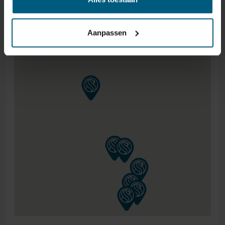
Memoryschaum, Gelschaum, Puls-Latex oder Talalay-
Latex wählen.
Aanpassen
DIE BEINE
Dass du das Hälsing 7000 Boxspring komplett selbst
zusammenstellen kannst, gilt auch für die Beine dieses
Boxsprings. Du findest eine schöne Auswahl an
Beinsätzen in unserem Sortiment. Hast du eine
ländliche Atmosphäre in deinem Schlafzimmer,
möchtest du lieber schick oder eher schlicht sein?
Wähle das Set, das am besten zu deinen Bedürfnissen
passt!
DAS KOPFTEIL
Bei diesem Boxspringbett kannst du aus mehreren
Kopfteilen wählen. So kannst du dein Hälsing 7000
Boxspringbett noch weiter personalisieren. Mehrere