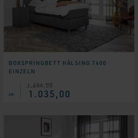
BOXSPRINGBETT HÄLSING 7400
EINZELN
1.254,00
Ursprünglicher
Aktueller
1.035,00
Preis
Preis
AB:
war:
ist:
€ 1.254,00
€ 1.035,00.