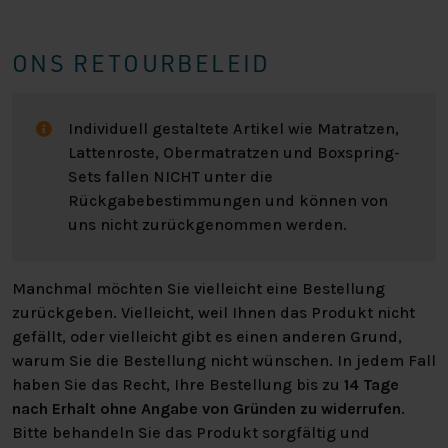
Kopfteile sind bereits standardmäßig im Preis des
Bettes enthalten. Das Kopfteil ist etwa 115 cm hoch und
ONS RETOURBELEID
ca. 13 cm dick. Einige Kopfteile haben einen höheren
Preis, weil die Herstellung dieser Bretter
arbeitsintensiver ist.
Individuell gestaltete Artikel wie Matratzen,
Lattenroste, Obermatratzen und Boxspring-
FARBE
Sets fallen NICHT unter die
Rückgabebestimmungen und können von
In unserem Webshop kannst du aus 2 Stoffarten
uns nicht zurückgenommen werden.
wählen, das sind unsere meistverkauften Stoffe. Du
kannst aus einer festen Stoffvariante namens: Inari
oder einem pflegeleichten Stoff namens: Preston
Manchmal möchten Sie vielleicht eine Bestellung
wählen. Wenn du mehr Stoffmuster sehen möchtest,
zurückgeben. Vielleicht, weil Ihnen das Produkt nicht
besuche bitte einen unserer Läden. Du kannst jederzeit
gefällt, oder vielleicht gibt es einen anderen Grund,
die auf dem Foto abgebildete Farbe bestellen, die wir
warum Sie die Bestellung nicht wünschen. In jedem Fall
dir zur Auswahl stellen.
haben Sie das Recht, Ihre Bestellung bis zu
14 Tage
nach Erhalt ohne Angabe von Gründen zu widerrufen
.
Natürlich findest du bei Nederlands Slaapcentrum
Bitte behandeln Sie das Produkt sorgfältig und