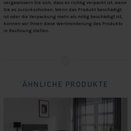
auch das perfekte Boxspringbett nach Maß. Willst du
vergewissern Sie sich, dass es richtig verpackt ist, wenn
unser Sortiment mit eigenen Augen sehen, brauchst du
Sie es zurückschicken. Wenn das Produkt beschädigt
eine persönliche Beratung oder hast du andere
ist oder die Verpackung mehr als nötig beschädigt ist,
Fragen? Dann bist du jederzeit herzlich eingeladen, in
können wir Ihnen diese Wertminderung des Produkts
einem unserer Läden vorbeizuschauen!
in Rechnung stellen.
In der Übersicht auf der rechten Seite findest du alle
Spezifikationen. Bist du interessiert? Unter “Stell dir
dein eigenes Bett zusammen” findest du alle
Möglichkeiten, wie du dein perfektes Bett
zusammenstellen kannst! Wenn du Fragen hast oder
dich beraten lassen möchtest, kannst du uns gerne
ÄHNLICHE PRODUKTE
kontaktieren.