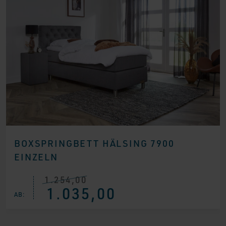
BOXSPRINGBETT HÄLSING 7900
EINZELN
1.254,00
Ursprünglicher
Aktueller
1.035,00
Preis
Preis
AB:
war:
ist:
€ 1.254,00
€ 1.035,00.