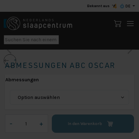
Bekannt aus
DE
ABMESSUNGEN ABC OSCAR
Abmessungen
Abmessungen
–
+
In den Warenkorb
ABC
Oscar