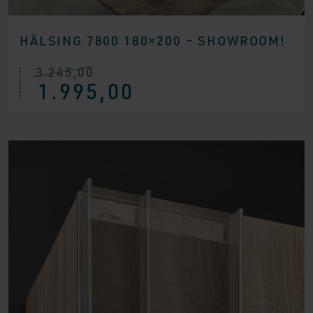
HÄLSING 7800 180×200 – SHOWROOM!
3.245,00
Ursprünglicher
Aktueller
1.995,00
Preis
Preis
war:
ist:
€ 3.245,00
€ 1.995,00.