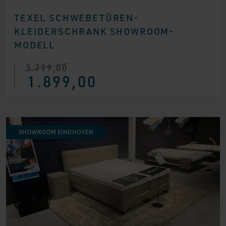
TEXEL SCHWEBETÜREN-
KLEIDERSCHRANK SHOWROOM-
MODELL
3.799,00
Ursprünglicher
Aktueller
1.899,00
Preis
Preis
war:
ist:
€ 3.799,00
€ 1.899,00.
SHOWROOM EINDHOVEN