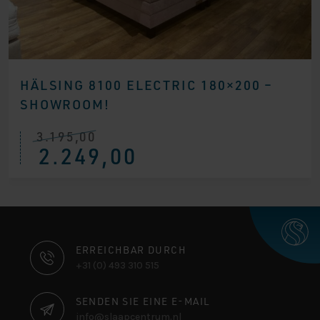
HÄLSING 8100 ELECTRIC 180×200 –
SHOWROOM!
3.195,00
Ursprünglicher
Aktueller
2.249,00
Preis
Preis
war:
ist:
€ 3.195,00
€ 2.249,00.
KONTAKTINFORMATIONEN
ERREICHBAR DURCH
+31 (0) 493 310 515
SENDEN SIE EINE E-MAIL
info@slaapcentrum.nl