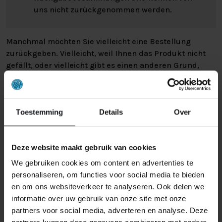
uns nicht zurückgenommen werden.
Manchmal möchten Sie vielleicht eine Bestellung
zurückgeben. Vielleicht, weil Ihnen das Produkt nicht
gefällt, oder vielleicht gibt es einen anderen Grund,
warum Sie die Bestellung nicht wünschen. In jedem Fall
haben Sie das Recht, Ihre Bestellung bis zu
14 Tage
nach Erhalt ohne Angabe von Gründen zu widerrufen
.
Toestemming
Details
Over
Bitte behandeln Sie das Produkt sorgfältig und
vergewissern Sie sich, dass es richtig verpackt ist, wenn
Sie es zurückschicken. Wenn das Produkt beschädigt
Deze website maakt gebruik van cookies
ist oder die Verpackung mehr als nötig beschädigt ist,
können wir Ihnen diese Wertminderung des Produkts
We gebruiken cookies om content en advertenties te
in Rechnung stellen.
personaliseren, om functies voor social media te bieden
en om ons websiteverkeer te analyseren. Ook delen we
informatie over uw gebruik van onze site met onze
partners voor social media, adverteren en analyse. Deze